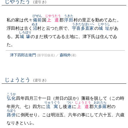
じやうたう
(逆引き)
びぜん
じやうたう
うきた
私の家は代々
備前
国
上道
郡
浮田
村の里正を勤めてゐた。
ぬま
うきたなほいへ
じやうし
浮田村は古く
沼
村と云つた所で、
宇喜多直家
の
城址
があ
しろぼり
る。其
城壕
のまだ残つてゐる土地に、津下氏は住んでゐ
た。
津下四郎左衛門
森鴎外
(新字旧仮名)
／
(著)
じょうとう
(逆引き)
こうか
弘化
四年四月三十一日（卅日の誤か）藩籍を脱して（この時
りゅうぐう
つい
じょうとう
おおたら
年卅六、七）四方に
流寓
し後
遂
に
上道
郡
大多羅
村の
ろぼう
路傍
に倒死せり。こは明治五、六年の事にして六十五、六歳
なりきといふ。