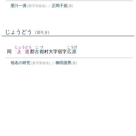
墨汁一滴
正岡子規
(新字旧仮名)
／
(著)
じょうどう
(逆引き)
じょうどう
こづ
こうげ
同
上道
郡
古都
村大字宿字
広原
地名の研究
柳田国男
(新字新仮名)
／
(著)