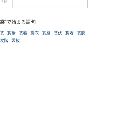
“裳”で始まる語句
裳
裳裾
裳着
裳衣
裳層
裳伏
裳著
裳脱
裳階
裳抜