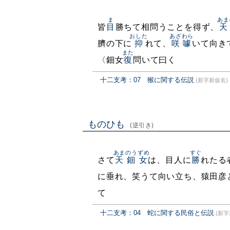
ま
あま
皆
目
勝ちて相問うことを得ず、
天
おした
あざわら
臍の下に
抑
れて、
咲噱
いて向き
また
〈鈿女
復
問いて曰く
十二支考：07 猴に関する伝説
(新字新仮名)
ものひも
(逆引き)
あまのうずめ
すぐ
さて
天鈿女
は、目人に
勝
れたる
に垂れ、笑うて向い立ち、猿田彦
て
十二支考：04 蛇に関する民俗と伝説
(新字