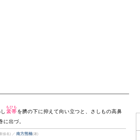
もひも
わし
裳帯
を臍の下に抑えて向い立つと、さしもの高鼻
巻に出づ。
南方熊楠
新仮名)
／
(著)