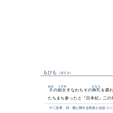
もひも
(逆引き)
あめ
うずめ
むなち
天
の
鈿女
すなわちその
胸乳
を露
たちまち参ったと『日本紀』二の
十二支考：10 猪に関する民俗と伝説
(新字