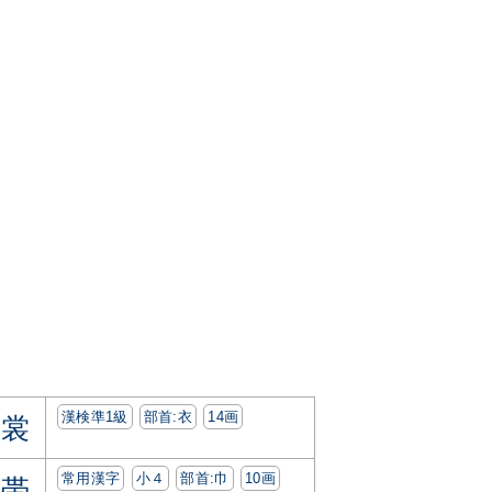
漢検準1級
部首:⾐
14画
裳
常用漢字
小４
部首:⼱
10画
帯