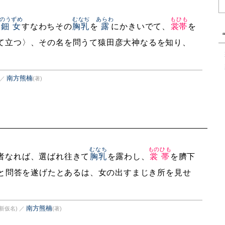
のうずめ
むなぢ
あらわ
もひも
鈿女
すなわちその
胸乳
を
露
にかきいでて、
裳帯
を
て立つ〉、その名を問うて猿田彦大神なるを知り、
南方熊楠
／
(著)
むなち
ものひも
者なれば、選ばれ往きて
胸乳
を露わし、
裳帯
を臍下
と問答を遂げたとあるは、女の出すまじき所を見せ
南方熊楠
新仮名)
／
(著)