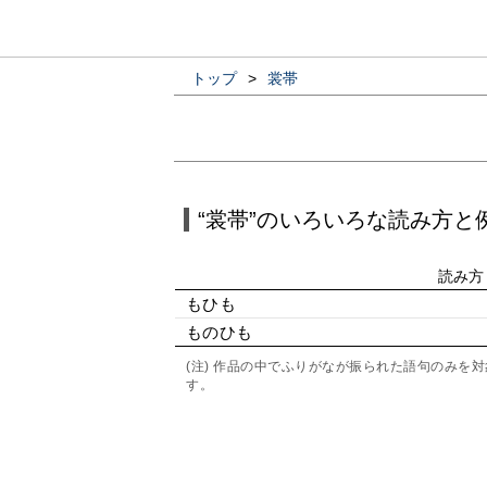
トップ
>
裳帯
“裳帯”のいろいろな読み方と
読み方
もひも
ものひも
(注) 作品の中でふりがなが振られた語句のみ
す。