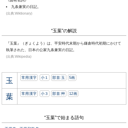
《固有名詞》
九条兼実の日記。
(出典:Wiktionary)
“玉葉”の解説
『玉葉』（ぎょくよう）は、平安時代末期から鎌倉時代初期にかけて
執筆された、日本の公家九条兼実の日記。
(出典:Wikipedia)
常用漢字
小１
部首:⽟
5画
玉
常用漢字
小３
部首:⾋
12画
葉
“玉葉”で始まる語句