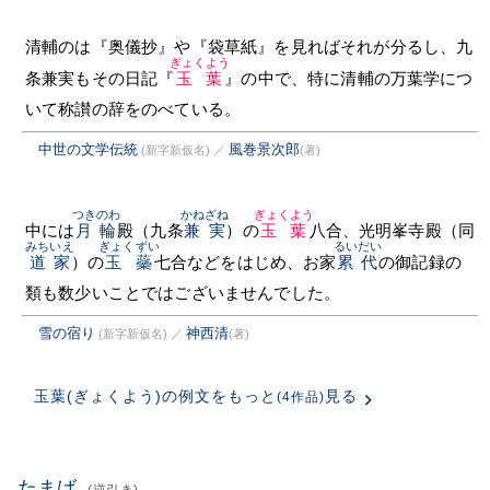
清輔のは『奥儀抄』や『袋草紙』を見ればそれが分るし、九
ぎょくよう
条兼実もその日記『
玉葉
』の中で、特に清輔の万葉学につ
いて称讃の辞をのべている。
中世の文学伝統
風巻景次郎
(新字新仮名)
／
(著)
つきのわ
かねざね
ぎょくよう
中には
月輪
殿（九条
兼実
）の
玉葉
八合、光明峯寺殿（同
みちいえ
ぎょくずい
るいだい
道家
）の
玉蘂
七合などをはじめ、お家
累代
の御記録の
類も数少いことではございませんでした。
雪の宿り
神西清
(新字新仮名)
／
(著)
玉葉(ぎょくよう)の例文をもっと
見る
(4作品)
たまば