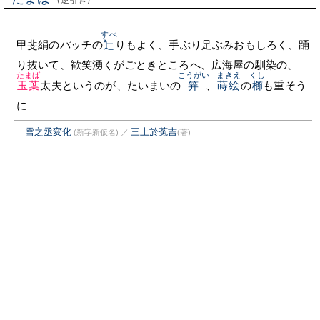
(逆引き)
すべ
甲斐絹のパッチの
辷
りもよく、手ぶり足ぶみおもしろく、踊
り抜いて、歓笑湧くがごときところへ、広海屋の馴染の、
たまば
こうがい
まきえ
くし
玉葉
太夫というのが、たいまいの
笄
、
蒔絵
の
櫛
も重そう
に
雪之丞変化
三上於菟吉
(新字新仮名)
／
(著)