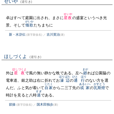
せいや
(逆引き)
せいや
卓はすべて庭園に出され、まさに
星夜
の盛宴というべき光
がいか
景。そして
慨歌
たちまちに
新・水滸伝
吉川英治
(新字新仮名)
／
(著)
ほしづくよ
(逆引き)
ほしづくよ
まが
外は
星夜
で風の無い静かな晩である。左へ
廻
れば公園脇の
ほりばた
ひとゞほり
電車道、銀之助は右に折れてお
濠辺
の
通行
のない方を選
じたく
あるいへ
がすとう
んだ。ふと気が着いて
自家
から二三丁先の
或家
の
瓦斯燈
で
すぎ
時計を見ると八時
過
である。
節操
国木田独歩
(新字旧仮名)
／
(著)