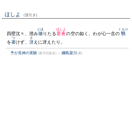
ほしよ
(逆引き)
とほ
ほしよ
くもり
四壁沈々、澄み
徹
りたる
星夜
の空の如く、わが心一念の
翳
つ
さ
を
著
けず、
冴
えに冴えたり。
予が見神の実験
綱島梁川
(新字旧仮名)
／
(著)