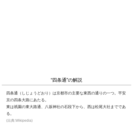
“四条通”の解説
四条通（しじょうどおり）は京都市の主要な東西の通りの一つ。平安
京の四条大路にあたる。
東は祇園の東大路通、八坂神社の石段下から、西は松尾大社までであ
る。
(出典:Wikipedia)