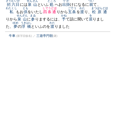
さて
むいか
せんざん
ところ
でか
つい
扨
六日
には
泉山
といふ
処
へお
出掛
けになるに
就
て、
わたくし
とも
しでうどほ
ごでう
わた
まつばらどほ
私
もお
供
をいたし
四条通
りから
五条
を
渡
り、
松原通
せんざん
まゐ
かね
を
りから
泉山
に
参
りまするには、
予
て話に聞いて
居
りまし
ゆめ
うきはし
わた
た、
夢
の
浮橋
といふのを
渡
りました
牛車
三遊亭円朝
(新字旧仮名)
／
(著)