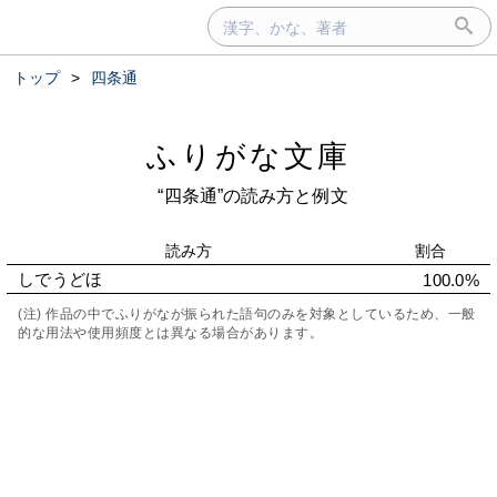
トップ
>
四条通
ふりがな文庫
“四条通”の読み方と例文
読み方
割合
しでうどほ
100.0%
(注) 作品の中でふりがなが振られた語句のみを対象としているため、一般
的な用法や使用頻度とは異なる場合があります。