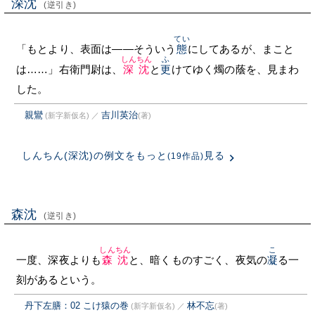
深沈
(逆引き)
てい
「もとより、表面は——そういう
態
にしてあるが、まこと
しんちん
ふ
は……」右衛門尉は、
深沈
と
更
けてゆく燭の蔭を、見まわ
した。
親鸞
吉川英治
(新字新仮名)
／
(著)
しんちん(深沈)の例文をもっと
見る
(19作品)
森沈
(逆引き)
しんちん
こ
一度、深夜よりも
森沈
と、暗くものすごく、夜気の
凝
る一
刻があるという。
丹下左膳：02 こけ猿の巻
林不忘
(新字新仮名)
／
(著)