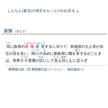
しんちん(森沈)の例文をもっと
見る
(3作品)
新陳
(逆引き)
こと
しんちん
へんこう
殊
に政府の
新陳
変更
するに当りて、前政府の士人等が自
し
ここう
た
ほう
立の
資
を失い、
糊口
の
為
めに新政府に職を
奉
ずるがごとき
ここん
だん
ごう
あや
は、世界
古今
普通の
談
にして
毫
も
怪
しむに足らず
瘠我慢の説：02 瘠我慢の説
福沢諭吉
(新字新仮名)
／
(著)