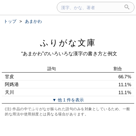
トップ
>
あまかわ
ふりがな文庫
“あまかわ”のいろいろな漢字の書き方と例文
語句
割合
甘皮
66.7%
阿媽港
11.1%
天川
11.1%
▼ 他 1 件を表示
(注) 作品の中でふりがなが振られた語句のみを対象としているため、一般
的な用法や使用頻度とは異なる場合があります。