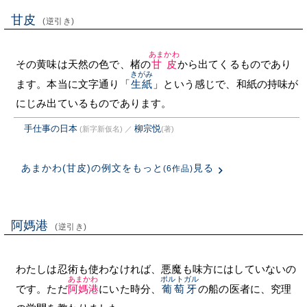
甘皮
(逆引き)
あまかわ
その黄味は天然の色で、楮の
甘皮
から出てくるものであり
きがみ
ます。本当に文字通り「
生紙
」という感じで、和紙の持味が
にじみ出ているものであります。
手仕事の日本
柳宗悦
(新字新仮名)
／
(著)
あまかわ(甘皮)の例文をもっと
見る
(6作品)
阿媽港
(逆引き)
わたしは忍術も使わなければ、悪魔も味方にはしていないの
あまかわ
ポルトガル
です。ただ
阿媽港
にいた時分、
葡萄牙
の船の医者に、究理