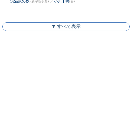
渋温泉の秋
小川未明
(新字新仮名)
／
(著)
▼ すべて表示