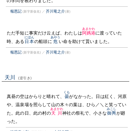
の学問を教わりました。
報恩記
芥川竜之介
(新字新仮名)
／
(著)
あまかわ
ただ手短に事実だけ云えば、わたしは
阿媽港
に渡っていた
にほん
あやう
時、ある
日本
の船頭に
危
い命を助けて貰いました。
報恩記
芥川竜之介
(新字新仮名)
／
(著)
天川
(逆引き)
くも
真昼の空はからりと晴れて、
曇
がなかった。日は紅く、河原
や、温泉場を照らして山の木々の葉は、ひら／＼と笑ってい
あまかわ
みこし
た。此の日、此の村の
天川
神社の祭礼で、小さな
御輿
が廻
った。