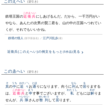
このえへい
(逆引き)
このえへい
鉄塔王国の
近衛兵
にしあげるんだ。だから、一千万円がい
やなら、あんたの次男の賢二君を、山の中の王国へつれてい
くが、それでもいいかね。
鉄塔の怪人
江戸川乱歩
(新字新仮名)
／
(著)
近衛兵(このえへい)の例文をもっと
見る
(5作品)
このゑへい
(逆引き)
そ
うち
おひ／＼
とほ
なら
を
其
の
中
に
追々
お
通
りになります、向うに
列
んで
居
りまする
このゑへい
まう
わたくし
わか
は、
近衛兵
と
申
す事でございますが、
私
どもには
解
りま
へいたい
せいれつ
を
せんが、
兵隊
さんが
整列
して
居
ります。