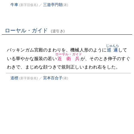
牛車
三遊亭円朝
(新字旧仮名)
／
(著)
ローヤル・ガイド
(逆引き)
じゅんら
バッキンガム宮殿のまわりを、機械人形のように
巡邏
して
ローヤル・ガイド
いる華やかな服装の若い
近衛兵
が、そのとき伸子のすぐ
わきで、まじめな顔つきで規則正しいまわれ右をした。
道標
宮本百合子
(新字新仮名)
／
(著)