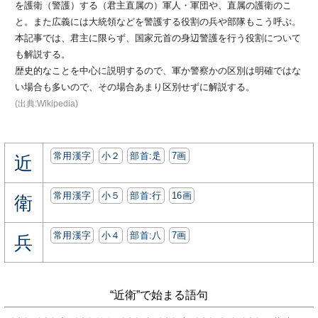
を護衛（警護）する（君主直属の）軍人・軍団や、直属の護衛のこ
と。また広義には大統領などを警護する役割の兵や部隊もこう呼ぶ。
本記事では、君主に限らず、国家元首の身辺警護を行う役割について
も解説する。
歴史的なことを中心に説明するので、軍か警察かの区別は明確ではな
い場合も多いので、その場合あまり区別せずに解説する。
(出典:Wikipedia)
常用漢字
小２
部首:⾡
7画
近
常用漢字
小５
部首:⾏
16画
衛
常用漢字
小４
部首:⼋
7画
兵
“近衛”で始まる語句