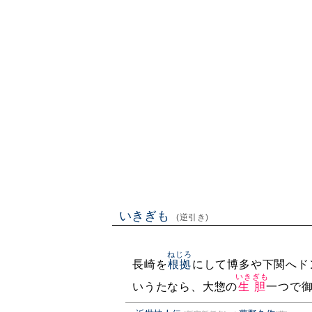
いきぎも
(逆引き)
ねじろ
長崎を
根拠
にして博多や下関へド
いきぎも
いうたなら、大惣の
生胆
一つで