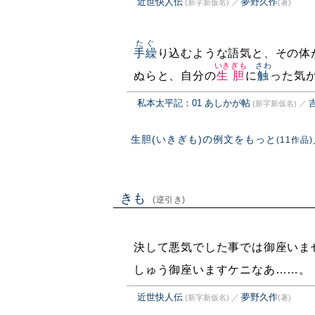
近世快人伝
夢野久作
(新字新仮名)
／
(著)
たぐ
手繰
り込むような語気と、その体
いきぎも
さわ
ぬらと、自分の
生胆
に
触
った気
私本太平記：01 あしかが帖
(新字新仮名)
／
生胆(いきぎも)の例文をもっと
(11作品)
きも
(逆引き)
決して悪気でした事では御座いま
しゅう御座いますケニなあ……。
近世快人伝
夢野久作
(新字新仮名)
／
(著)