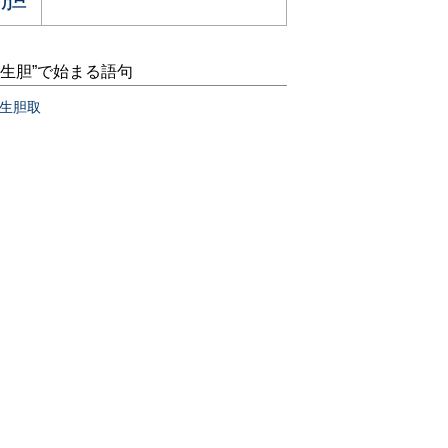
“生胆”で始まる語句
生胆取