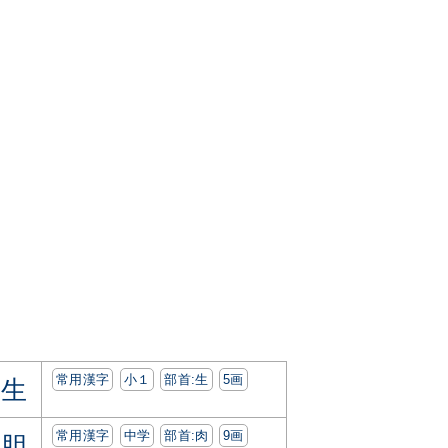
常用漢字
小１
部首:⽣
5画
生
常用漢字
中学
部首:⾁
9画
胆