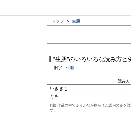
トップ
>
生胆
“生胆”のいろいろな読み方と
旧字：
生膽
読み方
いきぎも
きも
(注) 作品の中でふりがなが振られた語句のみ
す。