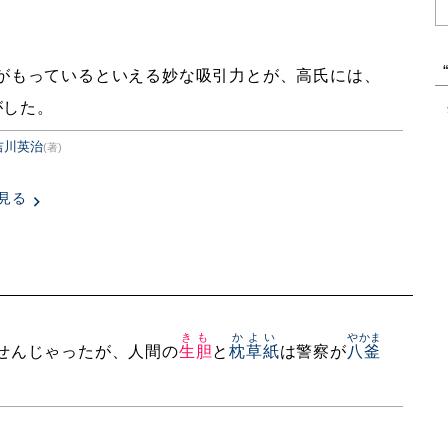
がもっているといえる妙な吸引力とが、高氏には、
がした。
吉川英治
(著)
見る
きも
かよい
やかま
せんじゃったが、人間の
生胆
と
枕草紙
は警察が
八釜