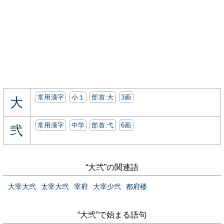
常用漢字
小１
部首:⼤
3画
大
常用漢字
中学
部首:⼷
6画
弐
“大弐”の関連語
大宰大弐
太宰大弐
宰府
大宰少弐
都府楼
“大弐”で始まる語句