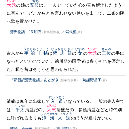
だいに
ごせち
大弐
の娘の
五節
は、一人でしていた心の苦も解消したよう
に喜んで、どこからとも言わせない使いを出して、二条の院
へ歌を置かせた。
源氏物語：13 明石
紫式部
(新字新仮名)
／
(著)
うじじゅうじょう
むらさきしきぶ
むすめ
だいに
さんみ
古来から
宇治十帖
は
紫式部
の
女
の
大弐
の
三位
の手に
なったといわれていた。徳川期の国学者は多くそれを否定し
た。私も昔はそうかと思わせられた。
『新新訳源氏物語』あとがき
与謝野晶子
(新字新仮名)
／
(著)
にゅうどう
清盛は晩年に出家して
入道
となっている。一般の先入主で
へいた
だいに
は、
平太
清盛だの、
大弐
清盛だの、参議清盛などと時代別
じょうかいにゅうどう
に呼ばれるよりも
浄海入道
のほうが通りがいい。
随筆 新平家
吉川英治
(新字新仮名)
／
(著)