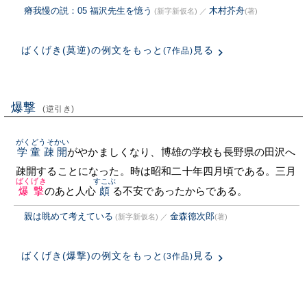
瘠我慢の説：05 福沢先生を憶う
木村芥舟
(新字新仮名)
／
(著)
ばくげき(莫逆)の例文をもっと
見る
(7作品)
爆撃
(逆引き)
がくどうそかい
学童疎開
がやかましくなり、博雄の学校も長野県の田沢へ
疎開することになった。時は昭和二十年四月頃である。三月
ばくげき
すこぶ
爆撃
のあと人心
頗
る不安であったからである。
親は眺めて考えている
金森徳次郎
(新字新仮名)
／
(著)
ばくげき(爆撃)の例文をもっと
見る
(3作品)