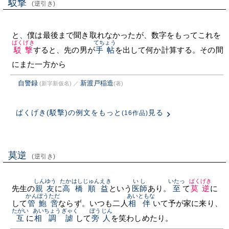
駁撃
(逆引き)
と、僕は最後まで聞き取れなかったが、数字をもってこれを
ばくげき
てちょう
駁撃
すると、先の男が
手帖
を出して何か計算する。その間
にまた一方から
自警録
新渡戸稲造
(新字新仮名)
／
(著)
ばくげき(駁撃)の例文をもっと
見る
(16作品)
莫逆
(逆引き)
しんゆう
たかはしじゅんえき
いし
いたっ
ばくげき
先生の
親友
に
高橋順益
という
医師
あり。
至
て
莫逆
に
かんぽう
ただ
あい
ともな
して
管鮑
啻
ならず。いつも二人
相
伴
いて予が家に来り、
たがい
あい
ちょうぎゃく
ぼうじん
互
に
相
調謔
して
旁人
を笑わしめたり。