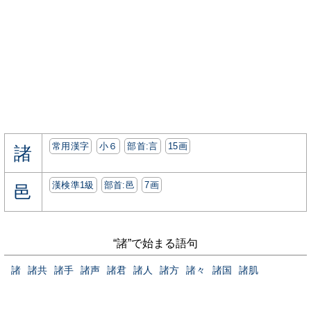
常用漢字
小６
部首:⾔
15画
諸
漢検準1級
部首:⾢
7画
邑
“諸”で始まる語句
諸
諸共
諸手
諸声
諸君
諸人
諸方
諸々
諸国
諸肌