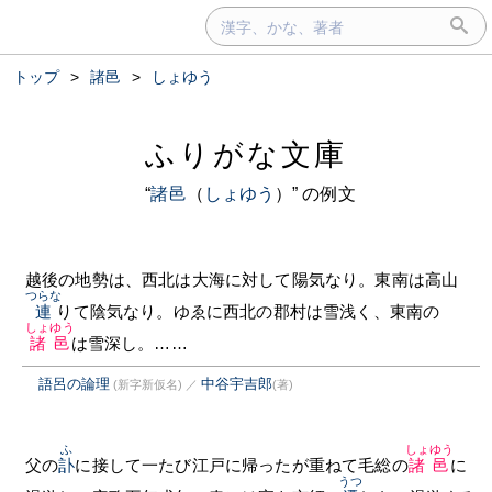
トップ
>
諸邑
>
しょゆう
ふりがな文庫
“
諸邑
（
しょゆう
）” の例文
越後の地勢は、西北は大海に対して陽気なり。東南は高山
つらな
連
りて陰気なり。ゆゑに西北の郡村は雪浅く、東南の
しょゆう
諸邑
は雪深し。……
語呂の論理
中谷宇吉郎
(新字新仮名)
／
(著)
ふ
しょゆう
父の
訃
に接して一たび江戸に帰ったが重ねて毛総の
諸邑
に
うつ