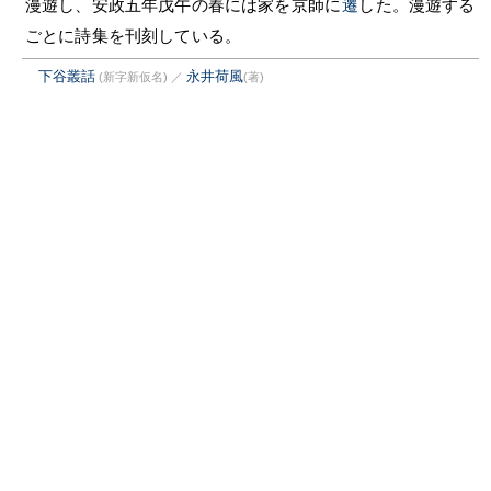
漫遊し、安政五年戊午の春には家を京師に
遷
した。漫遊する
ごとに詩集を刊刻している。
下谷叢話
永井荷風
(新字新仮名)
／
(著)