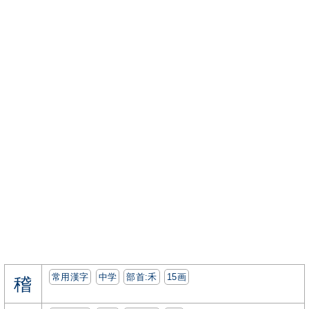
常用漢字
中学
部首:⽲
15画
稽