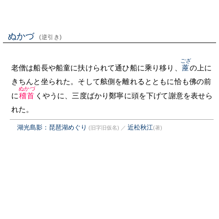
ぬかづ
(逆引き)
ござ
老僧は船長や船童に扶けられて通ひ船に乘り移り、
蓙
の上に
きちんと坐られた。そして舷側を離れるとともに恰も佛の前
ぬかづ
に
稽首
くやうに、三度ばかり鄭寧に頭を下げて謝意を表せら
れた。
湖光島影：琵琶湖めぐり
近松秋江
(旧字旧仮名)
／
(著)