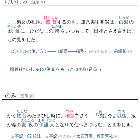
けいしゅ
(逆引き)
けいしゅ
しらが
……男女の礼拝、
稽首
するのを、運八美術閣翁は、
白髪
の
そうがみ
はかま
総髪
に、ひだなしの
袴
をいつもして、日和とさえ言えば、
もの見をした。
ピストルの使い方：――（前題――楊弓）
泉鏡花
(新字新仮名)
／
(著)
稽首(けいしゅ)の例文をもっと
見る
(3作品)
のみ
(逆引き)
たしな
のみ
あ
のち
かく
惚苦
めたまひし時に、
稽首
白さく、「
僕
は今よ
以後
、汝
よるひる
まもりびと
が命の
晝夜
の
守護人
となりて仕へまつらむ」とまをしき。
古事記：02 校註 古事記
太安万侶
、
稗田阿礼
(その他)
／
(著)