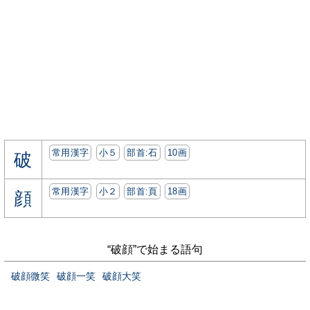
常用漢字
小５
部首:⽯
10画
破
常用漢字
小２
部首:⾴
18画
顔
“破顔”で始まる語句
破顔微笑
破顔一笑
破顔大笑