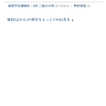
銭形平次捕物控：141 二枚の小判
野村胡堂
(新字新仮名)
／
(著)
破顔(はがん)の例文をもっと
見る
(7作品)