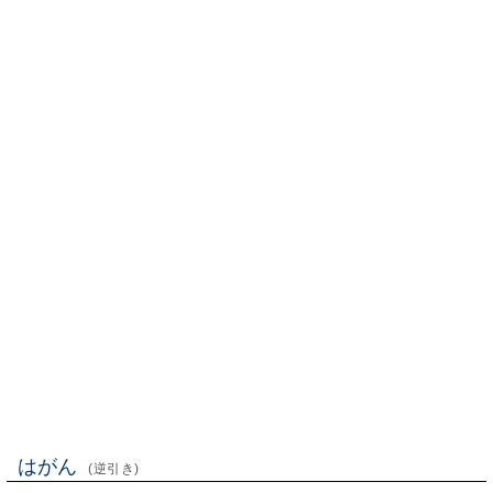
はがん
(逆引き)