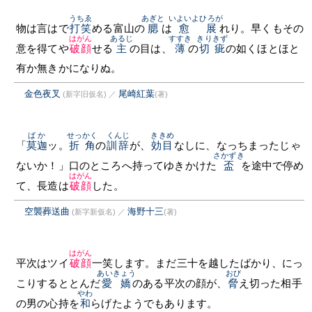
うちゑ
あぎと
いよいよ
ひろが
物は言はで
打笑
める富山の
腮
は
愈
展
れり。早くもその
はがん
あるじ
すすき
きりきず
意を得てや
破顔
せる
主
の目は、
薄
の
切疵
の如くほとほと
有か無きかになりぬ。
金色夜叉
尾崎紅葉
(新字旧仮名)
／
(著)
ばか
せっかく
くんじ
ききめ
「
莫迦
ッ。
折角
の
訓辞
が、
効目
なしに、なっちまったじゃ
さかずき
ないか！」口のところへ持ってゆきかけた
盃
を途中で停め
はがん
て、長造は
破顔
した。
空襲葬送曲
海野十三
(新字新仮名)
／
(著)
はがん
平次はツイ
破顔
一笑します。まだ三十を越したばかり、にっ
あいきょう
おび
こりするととんだ
愛嬌
のある平次の顔が、
脅
え切った相手
やわ
の男の心持を
和
らげたようでもあります。