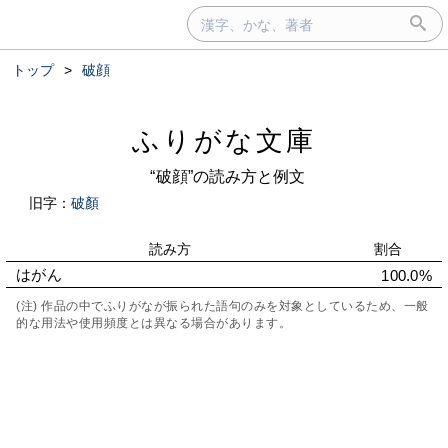
トップ
>
破顔
ふりがな文庫
“破顔”の読み方と例文
旧字：
破顏
読み方
割合
はがん
100.0%
(注) 作品の中でふりがなが振られた語句のみを対象としているため、一般
的な用法や使用頻度とは異なる場合があります。