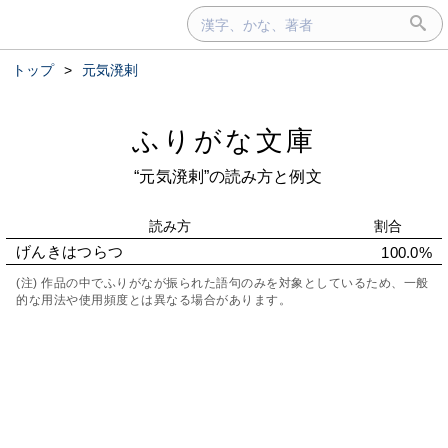
トップ
>
元気溌剌
ふりがな文庫
“元気溌剌”の読み方と例文
読み方
割合
げんきはつらつ
100.0%
(注) 作品の中でふりがなが振られた語句のみを対象としているため、一般
的な用法や使用頻度とは異なる場合があります。