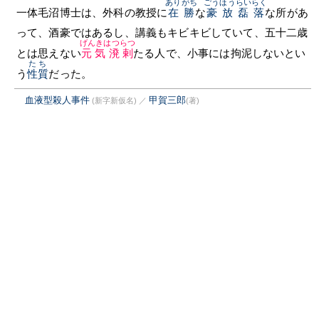
ありがち
ごうほうらいらく
一体毛沼博士は、外科の教授に
在勝
な
豪放磊落
な所があ
って、酒豪ではあるし、講義もキビキビしていて、五十二歳
げんきはつらつ
とは思えない
元気溌剌
たる人で、小事には拘泥しないとい
たち
う
性質
だった。
血液型殺人事件
甲賀三郎
(新字新仮名)
／
(著)