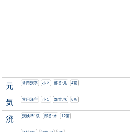
常用漢字
小２
部首:⼉
4画
元
常用漢字
小１
部首:⽓
6画
気
漢検準1級
部首:⽔
12画
溌