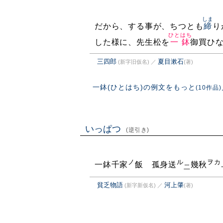
しま
だから、する事が、ちつとも
締
り
ひとはち
した様に、先生松を
一鉢
御買ひ
三四郎
夏目漱石
(新字旧仮名)
／
(著)
一鉢(ひとはち)の例文をもっと
(10作品)
いっぱつ
(逆引き)
ノ
ル
ヲカ
一鉢千家
飯 孤身送
幾秋
二
貧乏物語
河上肇
(新字新仮名)
／
(著)