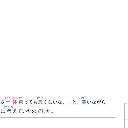
ひとはち
か
わる
わら
れを
一鉢
買
っても
悪
くないな。」と、
笑
いながら、
かんが
しに
考
えていたのでした。