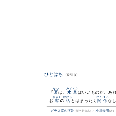
ひとはち
(逆引き)
なつ
みずくさ
「
夏
は、
水草
はいいものだ。あ
きゃく
はなし
かんけい
お
客
の
話
とはまったく
関係
な
ガラス窓の河骨
小川未明
(新字新仮名)
／
(著)