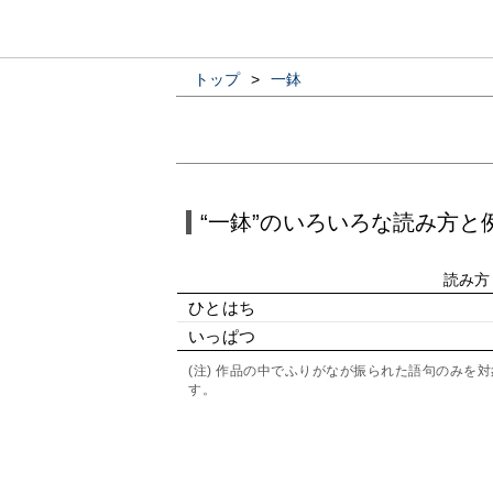
トップ
>
一鉢
“一鉢”のいろいろな読み方と
読み方
ひとはち
いっぱつ
(注) 作品の中でふりがなが振られた語句のみ
す。