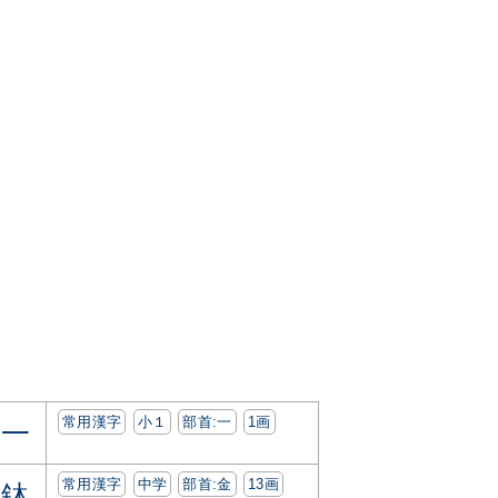
常用漢字
小１
部首:⼀
1画
一
常用漢字
中学
部首:⾦
13画
鉢