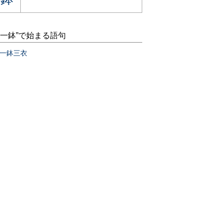
“一鉢”で始まる語句
一鉢三衣