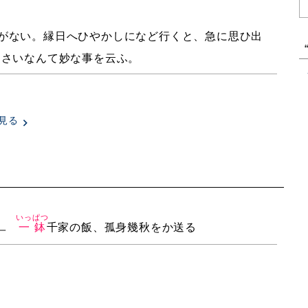
がない。縁日へひやかしになど行くと、急に思ひ出
なさいなんて妙な事を云ふ。
見る
いっぱつ
一鉢
千家の飯、孤身幾秋をか送る
一