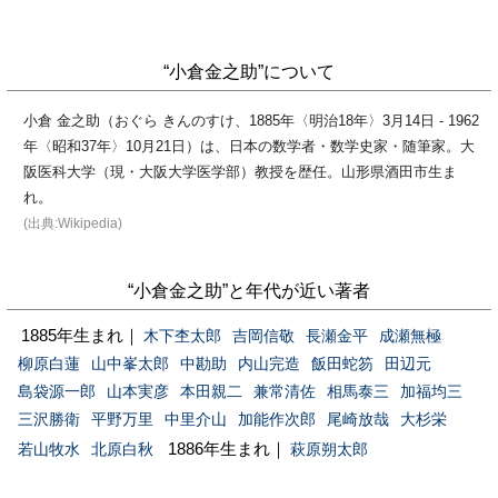
“小倉金之助”について
小倉 金之助（おぐら きんのすけ、1885年〈明治18年〉3月14日 - 1962
年〈昭和37年〉10月21日）は、日本の数学者・数学史家・随筆家。大
阪医科大学（現・大阪大学医学部）教授を歴任。山形県酒田市生ま
れ。
(出典:Wikipedia)
“小倉金之助”と年代が近い著者
1885年生まれ｜
木下杢太郎
吉岡信敬
長瀬金平
成瀬無極
柳原白蓮
山中峯太郎
中勘助
内山完造
飯田蛇笏
田辺元
島袋源一郎
山本実彦
本田親二
兼常清佐
相馬泰三
加福均三
三沢勝衛
平野万里
中里介山
加能作次郎
尾崎放哉
大杉栄
1886年生まれ｜
若山牧水
北原白秋
萩原朔太郎