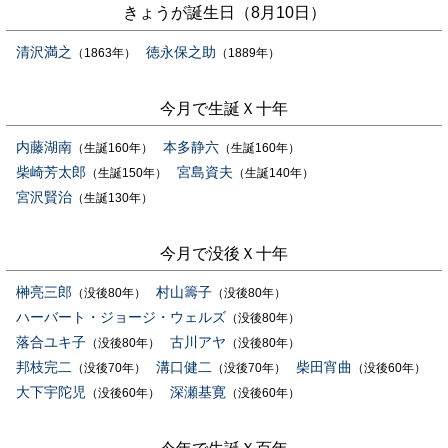
きょうが誕生日（8月10日）
清沢満之
徳永保之助
（1863年）
（1889年）
今月で生誕Ｘ十年
内藤湖南
本多静六
（生誕160年）
（生誕160年）
柴崎芳太郎
宮島資夫
（生誕150年）
（生誕140年）
宮沢賢治
（生誕130年）
今月で没後Ｘ十年
榊亮三郎
村山籌子
（没後80年）
（没後80年）
ハーバート・ジョージ・ウェルズ
（没後80年）
落合ユキ子
古川アヤ
（没後80年）
（没後80年）
邦枝完二
溝口健二
柴田宵曲
（没後70年）
（没後70年）
（没後60年）
大下宇陀児
深瀬基寛
（没後60年）
（没後60年）