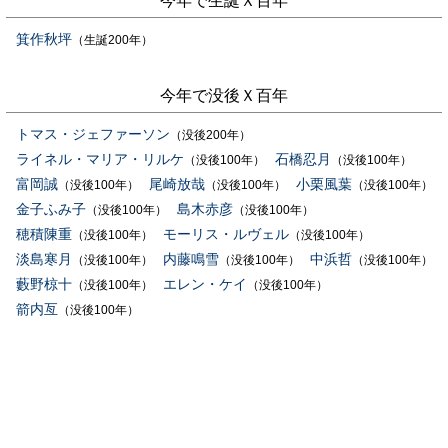
今年で生誕Ｘ百年
箕作秋坪
（生誕200年）
今年で没後Ｘ百年
トマス・ジェファーソン
（没後200年）
ライネル・マリア・リルケ
石橋忍月
（没後100年）
（没後100年）
富岡誠
尾崎放哉
小栗風葉
（没後100年）
（没後100年）
（没後100年）
金子ふみ子
島木赤彦
（没後100年）
（没後100年）
穂積陳重
モーリス・ルヴェル
（没後100年）
（没後100年）
淡島寒月
内藤鳴雪
中浜哲
（没後100年）
（没後100年）
（没後100年）
藪野椋十
エレン・ケイ
（没後100年）
（没後100年）
箭内亙
（没後100年）