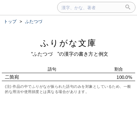
トップ
>
ふたつづゞ
ふりがな文庫
“ふたつづゞ”の漢字の書き方と例文
語句
割合
二箇宛
100.0%
(注) 作品の中でふりがなが振られた語句のみを対象としているため、一般
的な用法や使用頻度とは異なる場合があります。