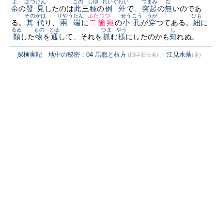
よ
はつけん
この
しゆ
れいぐわい
つまみ
な
余
の
發見
したのは
此
三
種
の
例外
で、
突起
の
無
いのであ
そのかは
りやうたん
ふたつづゞ
せうこう
うが
ひも
る。
其代
り、
兩端
に
二箇宛
の
小孔
が
穿
つてある。
紐
に
るゐ
もの
とほ
つま
やう
し
類
した
物
を
通
して、それを
抓
む
樣
にしたのかも
知
れぬ。
探検実記 地中の秘密：04 馬籠と根方
江見水蔭
(旧字旧仮名)
／
(著)