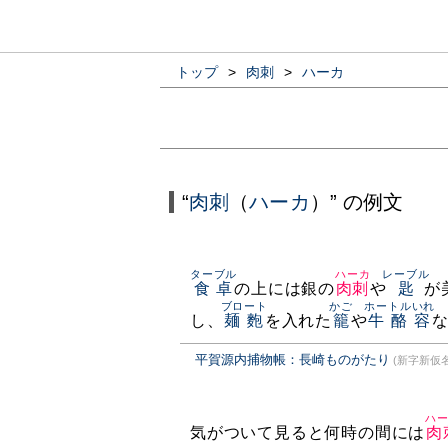
トップ
>
肉刺
>
ハーカ
“
肉刺
（
ハーカ
）” の例文
ターブル
ハーカ
レーブル
食卓
の上には銀の
肉刺
や
匙
が
ブロート
かご
ホートルいれ
し、
麺麭
を入れた
籠
や
牛酪容
平賀源内捕物帳：長崎ものがたり
(新字新仮名
ハ
気がついて見ると何時の間には
肉