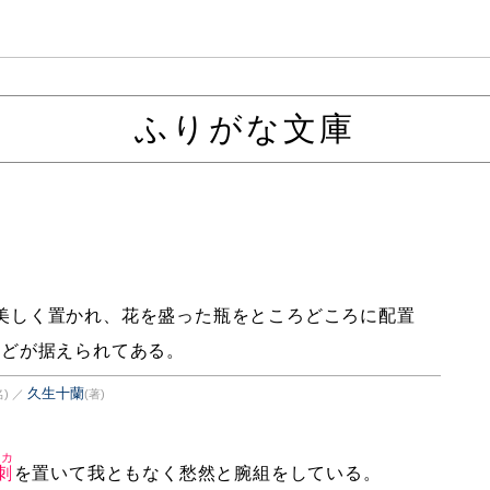
ふりがな文庫
美しく置かれ、花を盛った瓶をところどころに配置
などが据えられてある。
久生十蘭
)
／
(著)
ーカ
刺
を置いて我ともなく愁然と腕組をしている。