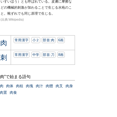
いすいほう）とも呼ばれている。皮膚に摩擦な
どの機械的刺激が加わることで生じる水疱のこ
と。靴ずれでも同じ原理で生じる。
(出典:Wikipedia)
常用漢字
小２
部首:⾁
6画
肉
常用漢字
中学
部首:⼑
8画
刺
“肉”で始まる語句
肉
肉体
肉桂
肉塊
肉汁
肉體
肉叉
肉身
肉置
肉食