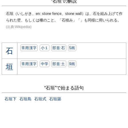
“石垣”の解説
石垣（いしがき、en: stone fence、stone wall）は、石を組み上げて作
られた壁、もしくは柵のこと。「石積み」「」も同様に用いられる。
(出典:Wikipedia)
常用漢字
小１
部首:⽯
5画
石
常用漢字
中学
部首:⼟
9画
垣
“石垣”で始まる語句
石垣下
石垣島
石垣式
石垣築