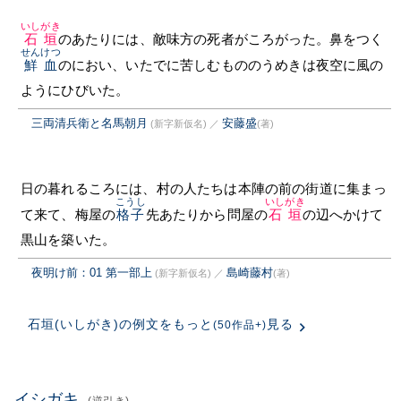
いしがき
石垣
のあたりには、敵味方の死者がころがった。鼻をつく
せんけつ
鮮血
のにおい、いたでに苦しむもののうめきは夜空に風の
ようにひびいた。
三両清兵衛と名馬朝月
安藤盛
(新字新仮名)
／
(著)
日の暮れるころには、村の人たちは本陣の前の街道に集まっ
こうし
いしがき
て来て、梅屋の
格子
先あたりから問屋の
石垣
の辺へかけて
黒山を築いた。
夜明け前：01 第一部上
島崎藤村
(新字新仮名)
／
(著)
石垣(いしがき)の例文をもっと
見る
(50作品+)
イシガキ