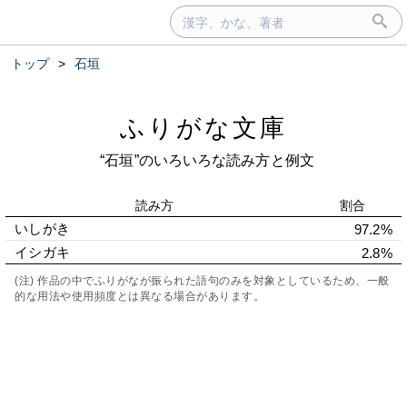
トップ
>
石垣
ふりがな文庫
“石垣”のいろいろな読み方と例文
読み方
割合
いしがき
97.2%
イシガキ
2.8%
(注) 作品の中でふりがなが振られた語句のみを対象としているため、一般
的な用法や使用頻度とは異なる場合があります。