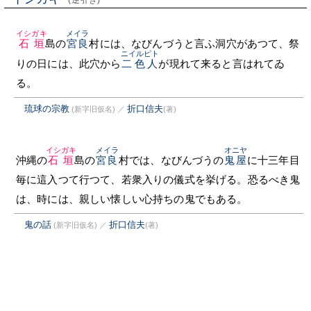
(逆引き)
イシガキ
メイラ
石垣
島の
宮良
村には、なびんづうと言ふ洞穴があつて、祭
ニイルピト
りの日には、此穴から
二色人
が現れて来ると言はれてゐ
る。
琉球の宗教
折口信夫
(新字旧仮名)
／
(著)
イシガキ
メイラ
オニヤ
沖縄の
石垣
島の
宮良
村では、なびんづうの
鬼屋
に十三年目
毎に這入つて行つて、若衆入りの儀式を挙げる。恐るべき鬼
は、時には、親しい懐しい心持ちの鬼でもある。
鬼の話
折口信夫
(新字旧仮名)
／
(著)