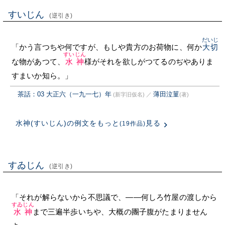
すいじん
(逆引き)
だいじ
「かう言つちや何ですが、もしや貴方のお荷物に、何か
大切
すいじん
な物があつて、
水神
様がそれを欲しがつてるのぢやありま
すまいか知ら。」
茶話：03 大正六（一九一七）年
薄田泣菫
(新字旧仮名)
／
(著)
水神(すいじん)の例文をもっと
見る
(19作品)
すゐじん
(逆引き)
「それが解らないから不思議で、——何しろ竹屋の渡しから
すゐじん
水神
まで三遍半歩いちや、大概の團子腹がたまりません