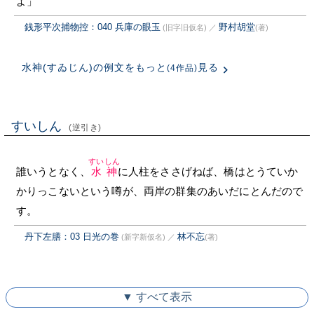
よ」
銭形平次捕物控：040 兵庫の眼玉
野村胡堂
(旧字旧仮名)
／
(著)
水神(すゐじん)の例文をもっと
見る
(4作品)
すいしん
(逆引き)
すいしん
誰いうとなく、
水神
に人柱をささげねば、橋はとうていか
かりっこないという噂が、両岸の群集のあいだにとんだので
す。
丹下左膳：03 日光の巻
林不忘
(新字新仮名)
／
(著)
▼ すべて表示