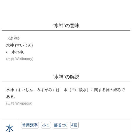
“水神”の意味
《名詞》
水神 (すいじん)
水の神。
(出典:Wiktionary)
“水神”の解説
水神（すいじん、みずがみ）は、水（主に淡水）に関する神の総称で
ある。
(出典:Wikipedia)
常用漢字
小１
部首:⽔
4画
水