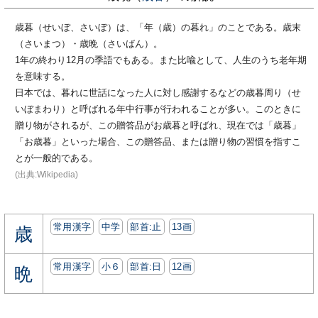
歳暮（せいぼ、さいぼ）は、「年（歳）の暮れ」のことである。歳末
（さいまつ）・歳晩（さいばん）。
1年の終わり12月の季語でもある。また比喩として、人生のうち老年期
を意味する。
日本では、暮れに世話になった人に対し感謝するなどの歳暮周り（せ
いぼまわり）と呼ばれる年中行事が行われることが多い。このときに
贈り物がされるが、この贈答品がお歳暮と呼ばれ、現在では「歳暮」
「お歳暮」といった場合、この贈答品、または贈り物の習慣を指すこ
とが一般的である。
(出典:Wikipedia)
常用漢字
中学
部首:⽌
13画
歳
常用漢字
小６
部首:⽇
12画
晩