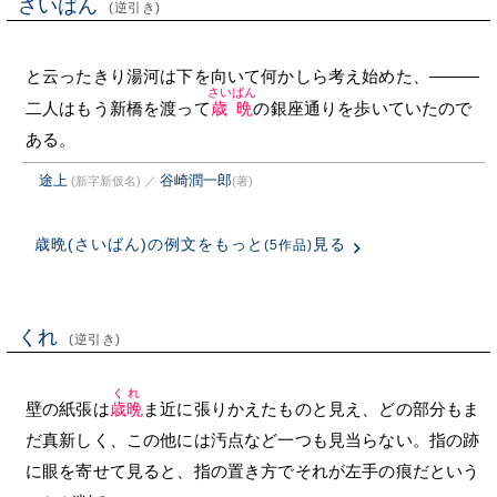
さいばん
(逆引き)
と云ったきり湯河は下を向いて何かしら考え始めた、———
さいばん
二人はもう新橋を渡って
歳晩
の銀座通りを歩いていたので
ある。
途上
谷崎潤一郎
(新字新仮名)
／
(著)
歳晩(さいばん)の例文をもっと
見る
(5作品)
くれ
(逆引き)
くれ
壁の紙張は
歳晩
ま近に張りかえたものと見え、どの部分もま
だ真新しく、この他には汚点など一つも見当らない。指の跡
に眼を寄せて見ると、指の置き方でそれが左手の痕だという