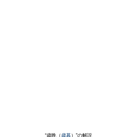
“歳晩（
歳暮
）”の解説