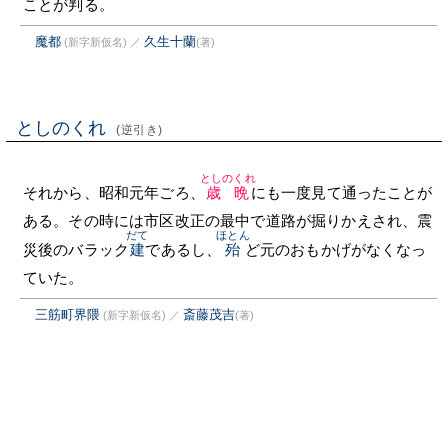
ことが判る。
魔都
久生十蘭
(新字新仮名)
／
(著)
としのくれ
(逆引き)
としのくれ
それから、昭和元年ごろ、
歳晩
にも一度見て通ったことが
ある。その時には市区改正の最中で道路が掘りかえされ、震
だて
ほとん
災後のバラック
建
であるし、
殆
ど元のおもかげがなくなっ
ていた。
三筋町界隈
斎藤茂吉
(新字新仮名)
／
(著)