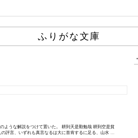
ふりがな文庫
のような解説をつけて置いた。 耕到天是勤勉哉 耕到空是貧
人の評言、いずれも真言なるは大に首肯するに足る、山水 …