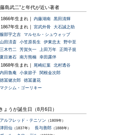
“藤島武二”と年代が近い著者
1866年生まれ｜
内藤湖南
黒田清輝
1867年生まれ｜
宮武外骨
大石誠之助
服部宇之吉
マルセル・シュウォッブ
山田済斎
小笠原長生
伊東忠太
野中至
三木竹二
芳賀矢一
上田万年
正岡子規
夏目漱石
南方熊楠
幸田露伴
1868年生まれ｜
尾崎紅葉
北村透谷
内田魯庵
小泉節子
関根金次郎
徳冨健次郎
徳冨蘆花
マクシム・ゴーリキー
きょうが誕生日（8月6日）
アルフレッド・テニソン
（1809年）
津田仙
長与善郎
（1837年）
（1888年）