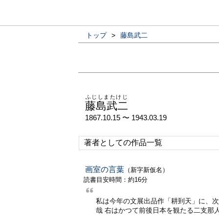
トップ
>
藤島武二
ふじしまたけじ
藤島武二
1867.10.15 〜 1943.03.19
著者としての作品一覧
画室の言葉
（新字新仮名）
読書目安時間：約16分
私は今年の文展出品作「耕到天」に、次
哉 右はかつて前後日本を観たる二支那