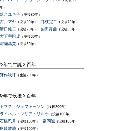
（没後80
年）
落合ユキ子
（没後80年）
古川アヤ
邦枝完二
（没後80年）
（没後70年）
溝口健二
柴田宵曲
（没後70年）
（没後60年）
大下宇陀児
（没後60年）
深瀬基寛
（没後60年）
今年で生誕Ｘ百年
箕作秋坪
（生誕200年）
今年で没後Ｘ百年
トマス・ジェファーソン
（没後200年）
ライネル・マリア・リルケ
（没後100年）
石橋忍月
富岡誠
（没後100年）
（没後100年）
尾崎放哉
（没後100年）