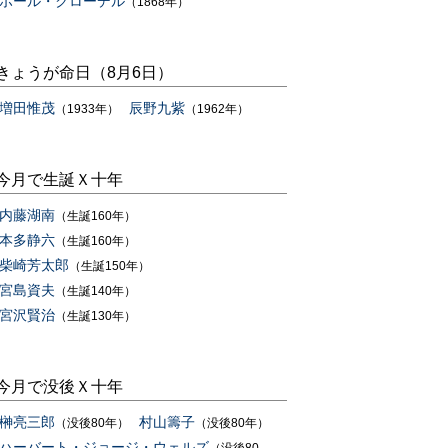
ポール・クローデル
（1868年）
きょうが命日（8月6日）
増田惟茂
辰野九紫
（1933年）
（1962年）
今月で生誕Ｘ十年
内藤湖南
（生誕160年）
本多静六
（生誕160年）
柴崎芳太郎
（生誕150年）
宮島資夫
（生誕140年）
宮沢賢治
（生誕130年）
今月で没後Ｘ十年
榊亮三郎
村山籌子
（没後80年）
（没後80年）
ハーバート・ジョージ・ウェルズ