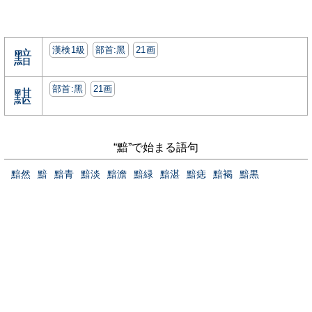
漢検1級
部首:⿊
21画
黯
部首:⿊
21画
黮
“黯”で始まる語句
黯然
黯
黯青
黯淡
黯澹
黯緑
黯湛
黯痣
黯褐
黯黒