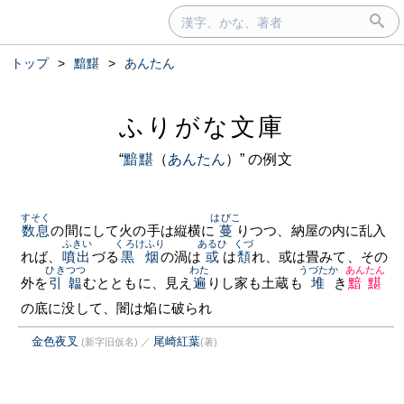
トップ
>
黯黮
>
あんたん
ふりがな文庫
“
黯黮
（
あんたん
）” の例文
すそく
はびこ
数息
の間にして火の手は縦横に
蔓
りつつ、納屋の内に乱入
ふきい
くろけふり
あるひ
くづ
れば、
噴出
づる
黒烟
の渦は
或
は
頽
れ、或は畳みて、その
ひきつつ
わた
うづたか
あんたん
外を
引韞
むとともに、見え
遍
りし家も土蔵も
堆
き
黯黮
の底に没して、闇は焔に破られ
金色夜叉
尾崎紅葉
(新字旧仮名)
／
(著)