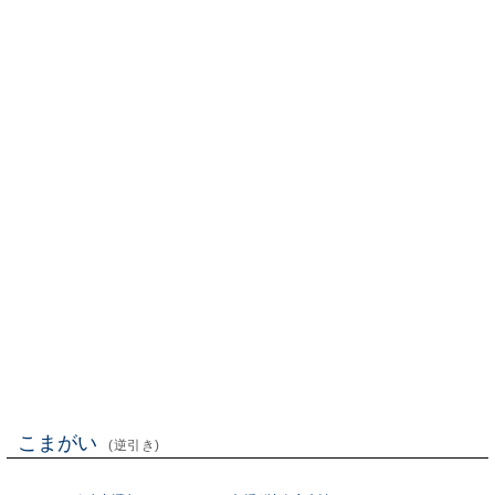
こまがい
(逆引き)