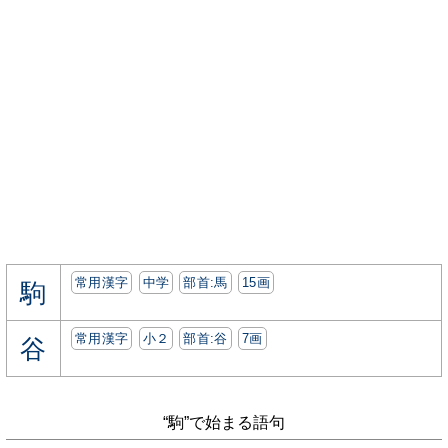
常用漢字
中学
部首:⾺
15画
駒
常用漢字
小２
部首:⾕
7画
谷
“駒”で始まる語句