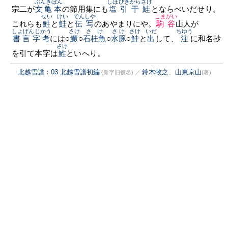
ぶんきぼん
しほびきからさけ
宗二が
文亀本
の節用集にも
塩引干鮭
とならべいだせり。
せい
けい
でんしや
こまがい
これらも
鮏
と
鮭
と
伝写
のあやまりにや。
駒谷
山人が
しよげんじかう
さけ
さけ
さけ
さけ
いだ
ちゆう
書言字考
には○
鱖
○
石桂魚
○
水豚
○
鮭
と
出
して、
注
に和名抄
さけ
を引て本字は
鮏
といへり。
北越雪譜：03 北越雪譜初編
鈴木牧之
、
山東京山
(新字旧仮名)
／
(著)