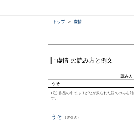
トップ
>
虚情
“虚情”の読み方と例文
読み方
うそ
(注) 作品の中でふりがなが振られた語句のみ
す。
うそ
(逆引き)