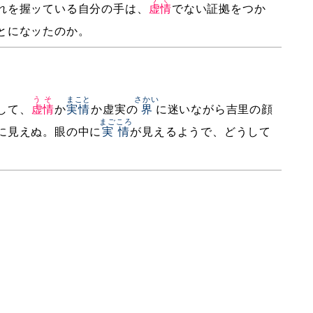
れを握ッている自分の手は、
虚情
でない証拠をつか
とになッたのか。
うそ
まこと
さかい
して、
虚情
か
実情
か虚実の
界
に迷いながら吉里の顔
まごころ
に見えぬ。眼の中に
実情
が見えるようで、どうして