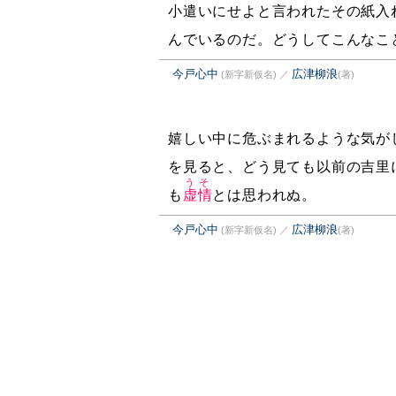
小遣いにせよと言われたその紙入
んでいるのだ。どうしてこんなこ
今戸心中
広津柳浪
(新字新仮名)
／
(著)
嬉しい中に危ぶまれるような気が
を見ると、どう見ても以前の吉里
うそ
も
虚情
とは思われぬ。
今戸心中
広津柳浪
(新字新仮名)
／
(著)