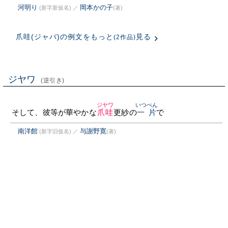
河明り
岡本かの子
(新字新仮名)
／
(著)
爪哇(ジャバ)の例文をもっと
見る
(2作品)
ジヤワ
(逆引き)
ジヤワ
いつぺん
そして、彼等が華やかな
爪哇
更紗の
一片
で
南洋館
与謝野寛
(新字旧仮名)
／
(著)