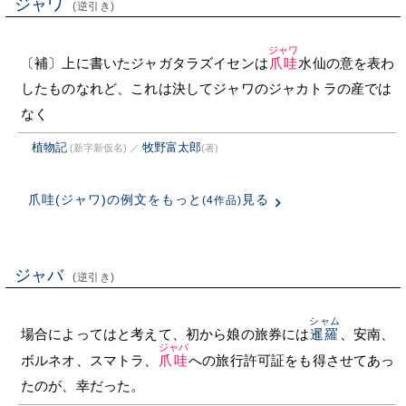
ジャワ
(逆引き)
ジャワ
〔補〕上に書いたジャガタラズイセンは
爪哇
水仙の意を表わ
したものなれど、これは決してジャワのジャカトラの産では
なく
植物記
牧野富太郎
(新字新仮名)
／
(著)
爪哇(ジャワ)の例文をもっと
見る
(4作品)
ジャバ
(逆引き)
シャム
場合によってはと考えて、初から娘の旅券には
暹羅
、安南、
ジャバ
ボルネオ、スマトラ、
爪哇
への旅行許可証をも得させてあっ
たのが、幸だった。