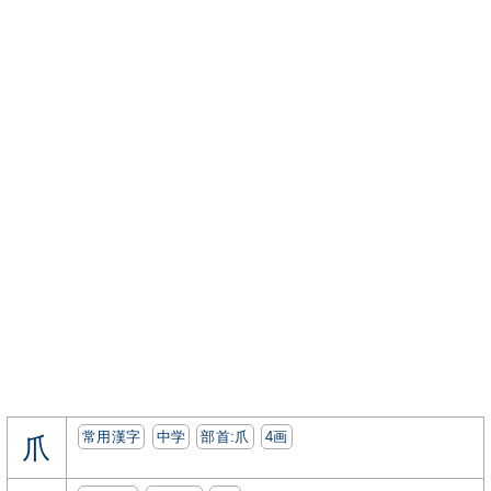
常用漢字
中学
部首:⽖
4画
爪