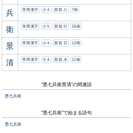
常用漢字
小４
部首:⼋
7画
兵
常用漢字
小５
部首:⾏
16画
衛
常用漢字
小４
部首:⽇
12画
景
常用漢字
小４
部首:⽔
11画
清
“悪七兵衛景清”の関連語
悪七兵衛
“悪七兵衛”で始まる語句
悪七兵衛