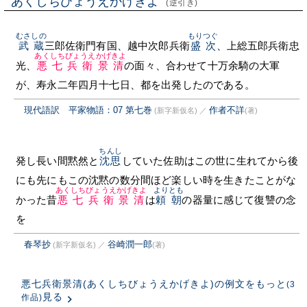
あくしちびょうえかげきよ
(逆引き)
むさしの
もりつぐ
武蔵
三郎佐衛門有国、越中次郎兵衛
盛次
、上総五郎兵衛忠
あくしちびょうえかげきよ
光、
悪七兵衛景清
の面々、合わせて十万余騎の大軍
が、寿永二年四月十七日、都を出発したのである。
現代語訳 平家物語：07 第七巻
作者不詳
(新字新仮名)
／
(著)
ちんし
発し長い間黙然と
沈思
していた佐助はこの世に生れてから後
にも先にもこの沈黙の数分間ほど楽しい時を生きたことがな
あくしちびょうえかげきよ
よりとも
かった昔
悪七兵衛景清
は
頼朝
の器量に感じて復讐の念
を
春琴抄
谷崎潤一郎
(新字新仮名)
／
(著)
悪七兵衛景清(あくしちびょうえかげきよ)の例文をもっと
(3
見る
作品)