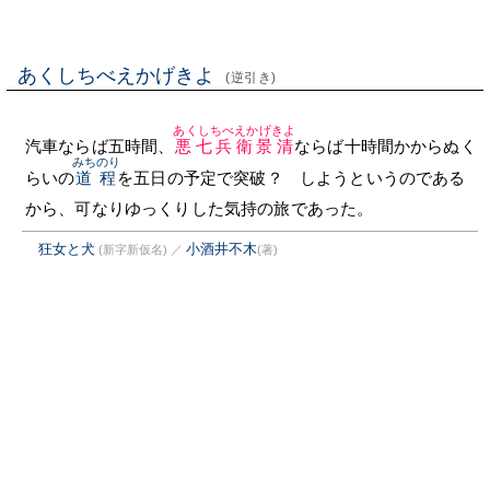
あくしちべえかげきよ
(逆引き)
あくしちべえかげきよ
汽車ならば五時間、
悪七兵衛景清
ならば十時間かからぬく
みちのり
らいの
道程
を五日の予定で突破？ しようというのである
から、可なりゆっくりした気持の旅であった。
狂女と犬
小酒井不木
(新字新仮名)
／
(著)