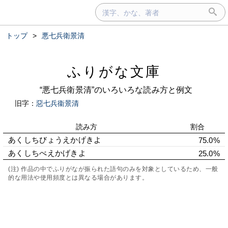
トップ
>
悪七兵衛景清
ふりがな文庫
“悪七兵衛景清”のいろいろな読み方と例文
旧字：
惡七兵衞景清
読み方
割合
あくしちびょうえかげきよ
75.0%
あくしちべえかげきよ
25.0%
(注) 作品の中でふりがなが振られた語句のみを対象としているため、一般
的な用法や使用頻度とは異なる場合があります。