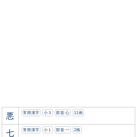
常用漢字
小３
部首:⼼
11画
悪
常用漢字
小１
部首:⼀
2画
七