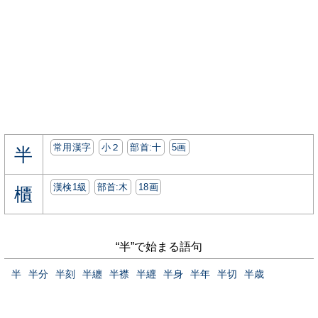
常用漢字
小２
部首:⼗
5画
半
漢検1級
部首:⽊
18画
櫃
“半”で始まる語句
半
半分
半刻
半纏
半襟
半纒
半身
半年
半切
半歳