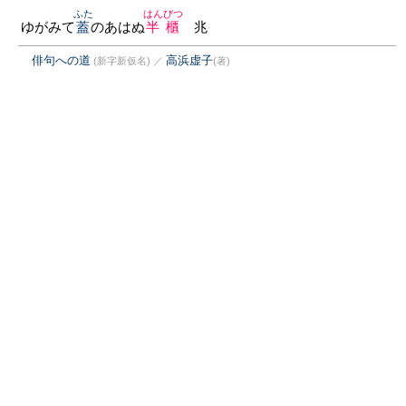
ふた
はんびつ
ゆがみて
蓋
のあはぬ
半櫃
兆
俳句への道
高浜虚子
(新字新仮名)
／
(著)