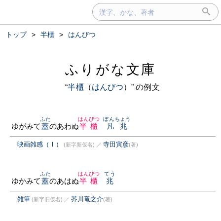
トップ
>
半櫃
>
はんびつ
ふりがな文庫
“
半櫃
（
はんびつ
）” の例文
ふた
はんびつ
ぼんちょう
ゆがみて
蓋
のあわぬ
半櫃
凡兆
映画雑感（Ⅰ）
寺田寅彦
(新字新仮名)
／
(著)
ふた
はんびつ
てう
ゆかみて
蓋
のあはぬ
半櫃
兆
雑筆
芥川竜之介
(新字旧仮名)
／
(著)