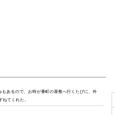
みもあるので、お時が番町の屋敷へ行くたびに、外
ずねてくれた。