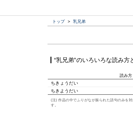
トップ
>
乳兄弟
“乳兄弟”のいろいろな読み方
読み方
ちきょうだい
ちきようだい
(注) 作品の中でふりがなが振られた語句のみ
す。