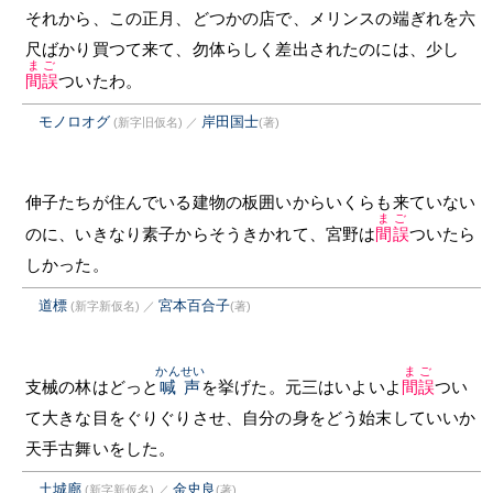
それから、この正月、どつかの店で、メリンスの端ぎれを六
尺ばかり買つて来て、勿体らしく差出されたのには、少し
まご
間誤
ついたわ。
モノロオグ
岸田国士
(新字旧仮名)
／
(著)
伸子たちが住んでいる建物の板囲いからいくらも来ていない
まご
のに、いきなり素子からそうきかれて、宮野は
間誤
ついたら
しかった。
道標
宮本百合子
(新字新仮名)
／
(著)
かんせい
まご
支械の林はどっと
喊声
を挙げた。元三はいよいよ
間誤
つい
て大きな目をぐりぐりさせ、自分の身をどう始末していいか
天手古舞いをした。
土城廊
金史良
(新字新仮名)
／
(著)