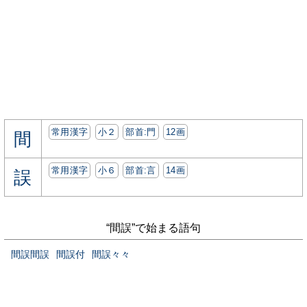
常用漢字
小２
部首:⾨
12画
間
常用漢字
小６
部首:⾔
14画
誤
“間誤”で始まる語句
間誤間誤
間誤付
間誤々々