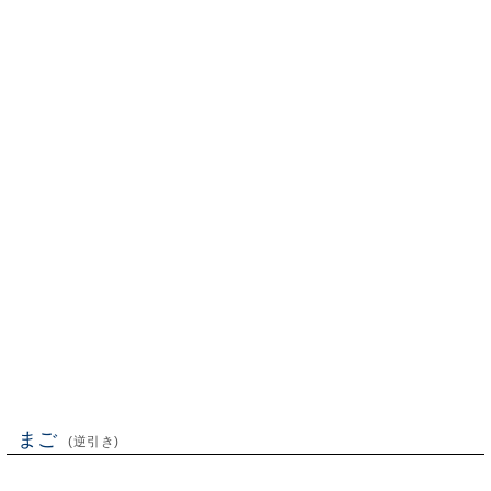
まご
(逆引き)