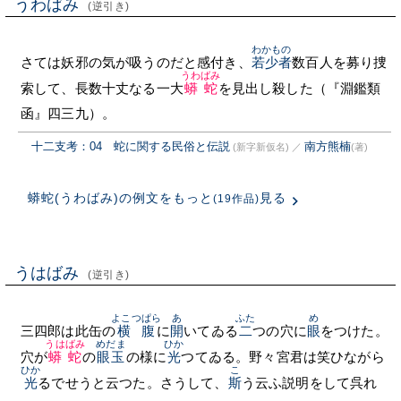
うわばみ
(逆引き)
わかもの
さては妖邪の気が吸うのだと感付き、
若少者
数百人を募り捜
うわばみ
索して、長数十丈なる一大
蟒蛇
を見出し殺した（『淵鑑類
函』四三九）。
十二支考：04 蛇に関する民俗と伝説
南方熊楠
(新字新仮名)
／
(著)
蟒蛇(うわばみ)の例文をもっと
見る
(19作品)
うはばみ
(逆引き)
よこつぱら
あ
ふた
め
三四郎は此缶の
横腹
に
開
いてゐる
二
つの穴に
眼
をつけた。
うはばみ
めだま
ひか
穴が
蟒蛇
の
眼玉
の様に
光
つてゐる。野々宮君は笑ひながら
ひか
こ
光
るでせうと云つた。さうして、
斯
う云ふ説明をして呉れ