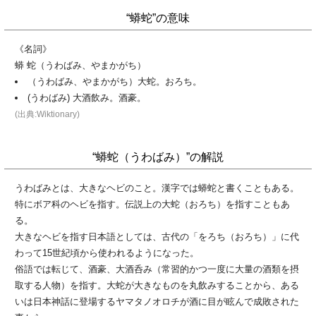
“蟒蛇”の意味
《名詞》
蟒 蛇（うわばみ、やまかがち）
（うわばみ、やまかがち）大蛇。おろち。
(うわばみ) 大酒飲み。酒豪。
(出典:Wiktionary)
“蟒蛇（うわばみ）”の解説
うわばみとは、大きなヘビのこと。漢字では蟒蛇と書くこともある。
特にボア科のヘビを指す。伝説上の大蛇（おろち）を指すこともあ
る。
大きなヘビを指す日本語としては、古代の「をろち（おろち）」に代
わって15世紀頃から使われるようになった。
俗語では転じて、酒豪、大酒呑み（常習的かつ一度に大量の酒類を摂
取する人物）を指す。大蛇が大きなものを丸飲みすることから、ある
いは日本神話に登場するヤマタノオロチが酒に目が眩んで成敗された