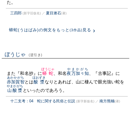
た。
三四郎
夏目漱石
(新字旧仮名)
／
(著)
蟒蛇(うはばみ)の例文をもっと
見る
(3作品)
ぼうじゃ
(逆引き)
ぼうじゃ
やまかがち
また『和名抄』に
蟒蛇
、和名
夜万加々知
、『古事記』に
あかかがち
ほおずき
赤加賀智
とは
酸漿
なりとあれば、山に棲んで眼光強い蛇を
やまかがち
山酸漿
といったのであろう。
十二支考：04 蛇に関する民俗と伝説
南方熊楠
(新字新仮名)
／
(著)