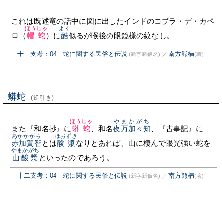
これは既述竜の話中に図に出したインドのコブラ・デ・カペ
ぼうじゃ
よく
ロ（
帽蛇
）に
酷
似るが喉後の眼鏡様の紋なし。
十二支考：04 蛇に関する民俗と伝説
南方熊楠
(新字新仮名)
／
(著)
蟒蛇
(逆引き)
ぼうじゃ
やまかがち
また『和名抄』に
蟒蛇
、和名
夜万加々知
、『古事記』に
あかかがち
ほおずき
赤加賀智
とは
酸漿
なりとあれば、山に棲んで眼光強い蛇を
やまかがち
山酸漿
といったのであろう。
十二支考：04 蛇に関する民俗と伝説
南方熊楠
(新字新仮名)
／
(著)