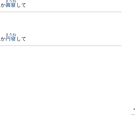
まろね
きか
圓寢
して
まろね
きか
円寝
して