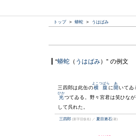
トップ
>
蟒蛇
>
うはばみ
“
蟒蛇
（
うはばみ
）” の例文
よこつぱら
あ
三四郎は此缶の
横腹
に
開
いてゐ
ひか
光
つてゐる。野々宮君は笑ひなが
して呉れた。
三四郎
夏目漱石
(新字旧仮名)
／
(著)