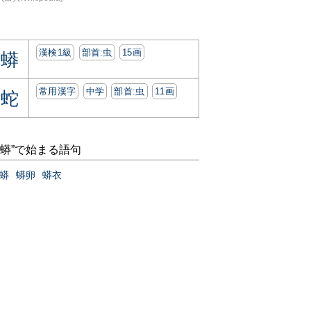
漢検1級
部首:⾍
15画
蟒
常用漢字
中学
部首:⾍
11画
蛇
“蟒”で始まる語句
蟒
蟒卵
蟒衣