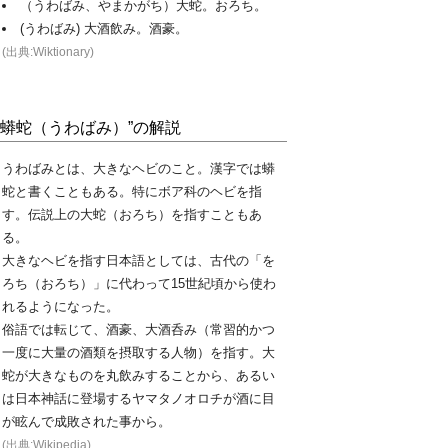
（うわばみ、やまかがち）大蛇。おろち。
(うわばみ) 大酒飲み。酒豪。
(出典:Wiktionary)
“蟒蛇（うわばみ）”の解説
うわばみとは、大きなヘビのこと。漢字では蟒
蛇と書くこともある。特にボア科のヘビを指
す。伝説上の大蛇（おろち）を指すこともあ
る。
大きなヘビを指す日本語としては、古代の「を
ろち（おろち）」に代わって15世紀頃から使わ
れるようになった。
俗語では転じて、酒豪、大酒呑み（常習的かつ
一度に大量の酒類を摂取する人物）を指す。大
蛇が大きなものを丸飲みすることから、あるい
は日本神話に登場するヤマタノオロチが酒に目
が眩んで成敗された事から。
(出典:Wikipedia)