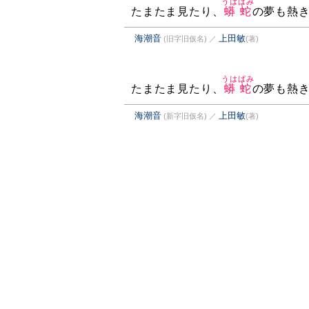
うはばみ
たまたま見たり、
蟒蛇
の夢も熱
海潮音
上田敏
(旧字旧仮名)
／
(著)
うはばみ
たまたま見たり、
蟒蛇
の夢も熱
海潮音
上田敏
(新字旧仮名)
／
(著)