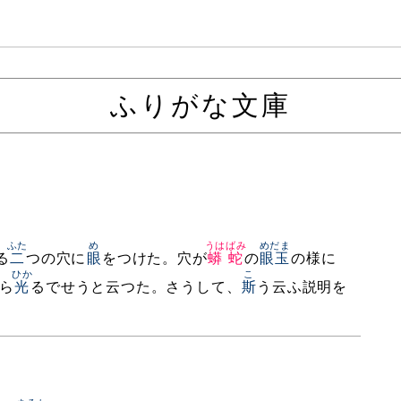
ふりがな文庫
ふた
め
うはばみ
めだま
る
二
つの穴に
眼
をつけた。穴が
蟒蛇
の
眼玉
の様に
ひか
こ
ら
光
るでせうと云つた。さうして、
斯
う云ふ説明を