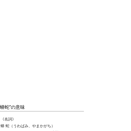
“蟒蛇”の意味
《名詞》
蟒 蛇（うわばみ、やまかがち）