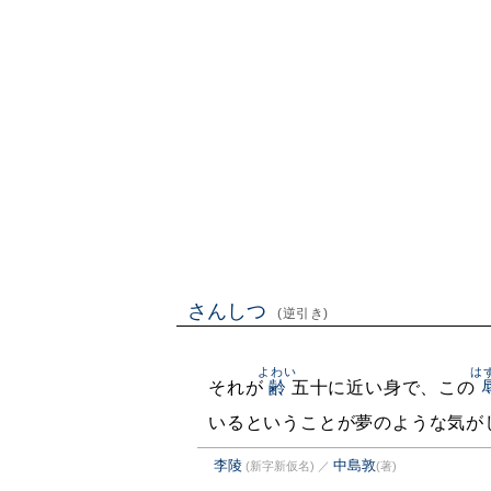
さんしつ
(逆引き)
よわい
は
それが
齢
五十に近い身で、この
いるということが夢のような気が
李陵
中島敦
(新字新仮名)
／
(著)