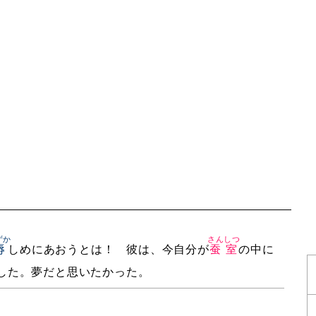
ずか
さんしつ
辱
しめにあおうとは！ 彼は、今自分が
蚕室
の中に
した。夢だと思いたかった。