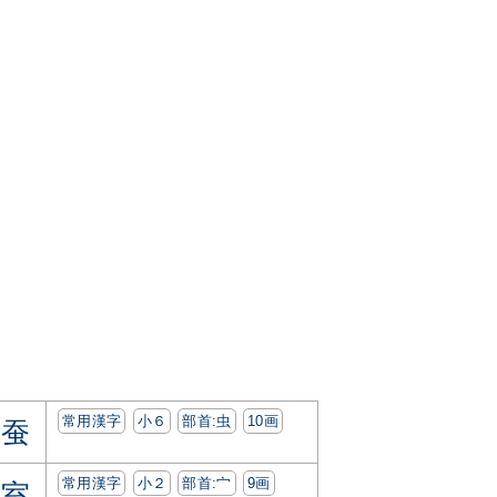
常用漢字
小６
部首:⾍
10画
蚕
常用漢字
小２
部首:⼧
9画
室