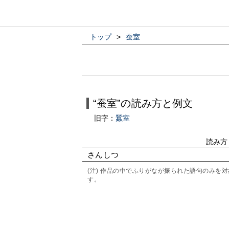
トップ
>
蚕室
“蚕室”の読み方と例文
旧字：
蠶室
読み方
さんしつ
(注) 作品の中でふりがなが振られた語句のみ
す。