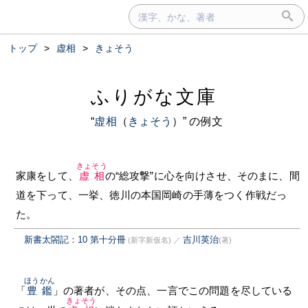
トップ
>
虚相
>
きょそう
ふりがな文庫
“
虚相
（
きょそう
）” の例文
きょそう
家康をして、
虚相
の“総攻撃”に心を向けさせ、そのまに、間
道を下って、一挙、徳川の本国岡崎の手薄をつく作戦だっ
た。
新書太閤記：10 第十分冊
吉川英治
(新字新仮名)
／
(著)
ほうかん
「
豊鑑
」の著者が、その点、一言でこの問題を尽している
きょそう