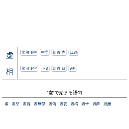
常用漢字
中学
部首:⾌
11画
虚
常用漢字
小３
部首:⽬
9画
相
“虚”で始まる語句
虚
虚空
虚言
虚無僧
虚偽
虚妄
虚構
虚子
虚飾
虚無