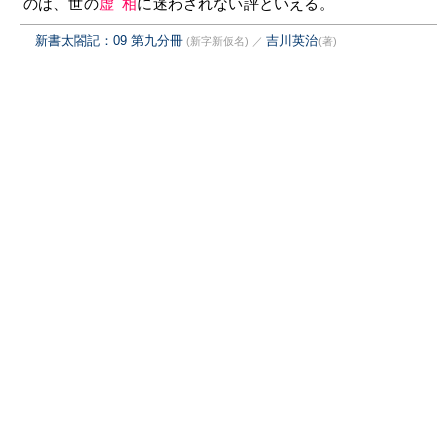
のは、世の
虚相
に迷わされない評といえる。
新書太閤記：09 第九分冊
吉川英治
(新字新仮名)
／
(著)