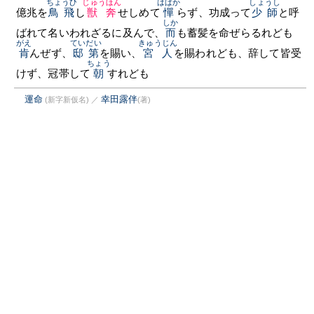
ちょうひ
じゅうほん
はばか
しょうし
億兆を
鳥飛
し
獣奔
せしめて
憚
らず、功成って
少師
と呼
しか
ばれて名いわれざるに及んで、
而
も蓄髪を命ぜらるれども
がえ
ていだい
きゅうじん
肯
んぜず、
邸第
を賜い、
宮人
を賜われども、辞して皆受
ちょう
けず、冠帯して
朝
すれども
運命
幸田露伴
(新字新仮名)
／
(著)