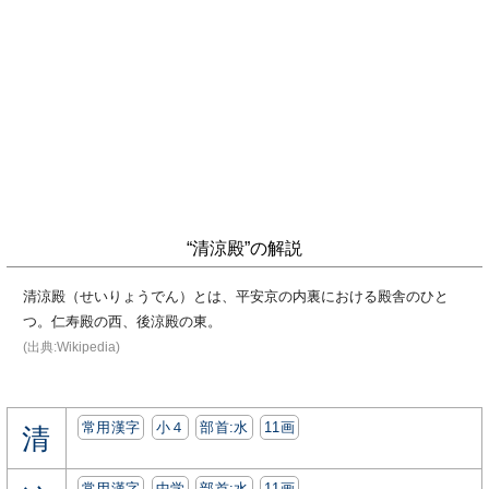
“清涼殿”の解説
清涼殿（せいりょうでん）とは、平安京の内裏における殿舎のひと
つ。仁寿殿の西、後涼殿の東。
(出典:Wikipedia)
常用漢字
小４
部首:⽔
11画
清
常用漢字
中学
部首:⽔
11画