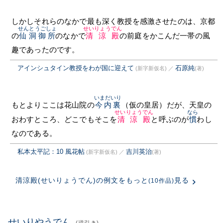
しかしそれらのなかで最も深く教授を感激させたのは、京都
せんとうごしょ
せいりょうでん
の
仙洞御所
のなかで
清涼殿
の前庭をかこんだ一帯の風
趣であったのです。
アインシュタイン教授をわが国に迎えて
石原純
(新字新仮名)
／
(著)
いまだいり
もとよりここは花山院の
今内裏
（仮の皇居）だが、天皇の
せいりょうでん
なら
おわすところ、どこでもそこを
清涼殿
と呼ぶのが
慣
わし
なのである。
私本太平記：10 風花帖
吉川英治
(新字新仮名)
／
(著)
清涼殿(せいりょうでん)の例文をもっと
見る
(10作品)
せいりやうでん