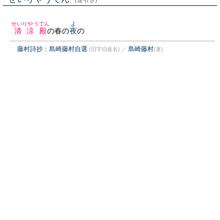
(逆引き)
せいりやうでん
よ
清涼殿
の春の
夜
の
藤村詩抄：島崎藤村自選
島崎藤村
(旧字旧仮名)
／
(著)