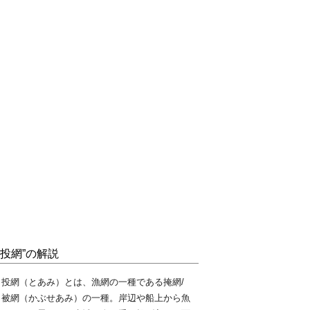
“投網”の解説
投網（とあみ）とは、漁網の一種である掩網/
被網（かぶせあみ）の一種。岸辺や船上から魚