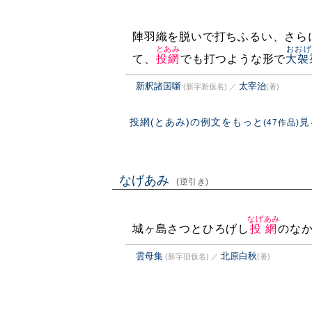
陣羽織を脱いで打ちふるい、さら
とあみ
おおげ
て、
投網
でも打つような形で
大袈
新釈諸国噺
太宰治
(新字新仮名)
／
(著)
投網(とあみ)の例文をもっと
見
(47作品)
なげあみ
(逆引き)
なげあみ
城ヶ島さつとひろげし
投網
のな
雲母集
北原白秋
(新字旧仮名)
／
(著)