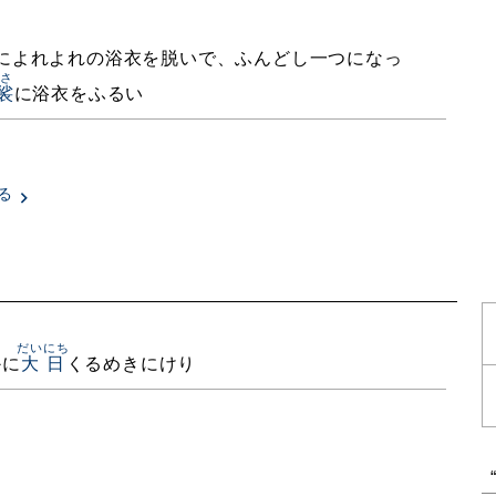
によれよれの浴衣を脱いで、ふんどし一つになっ
さ
裟
に浴衣をふるい
る
だいにち
かに
大日
くるめきにけり