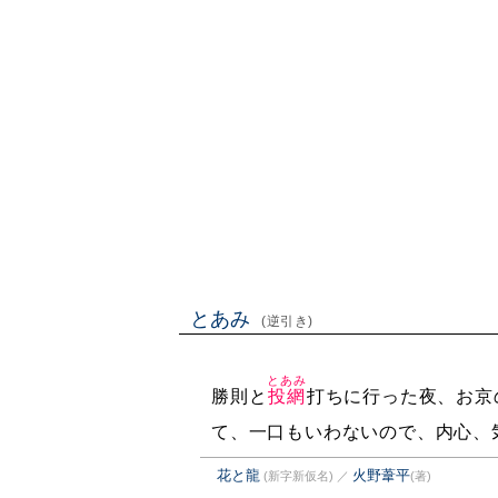
とあみ
(逆引き)
とあみ
勝則と
投網
打ちに行った夜、お京
て、一口もいわないので、内心、
花と龍
火野葦平
(新字新仮名)
／
(著)