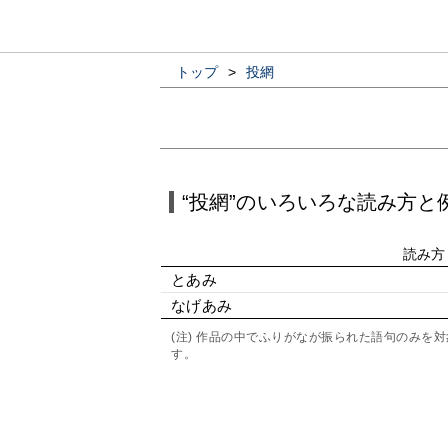
トップ
>
投網
“投網”のいろいろな読み方と
読み方
とあみ
なげあみ
(注) 作品の中でふりがなが振られた語句のみ
す。