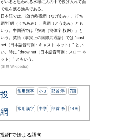
がいると思われる水域に人の手で投げ入れて面
で魚を獲る漁具である。
日本語では、投げ網/投網（なげあみ）、打ち
網/打網（うちあみ）、唐網（とうあみ）とも
いう。中国語では「投網（簡体字:投网）」と
いう。英語（事実上の国際共通語）では "cast
net（日本語音写例：キャスト ネット）" とい
い、時に "throw net（日本語音写例：スロー ネ
ット）" ともいう。
(出典:Wikipedia)
常用漢字
小３
部首:⼿
7画
投
常用漢字
中学
部首:⽷
14画
網
“投網”で始まる語句