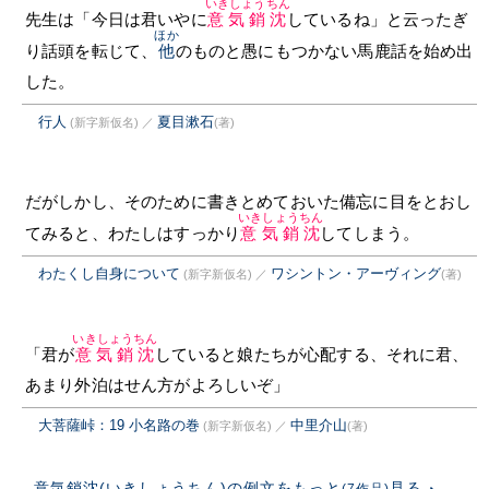
いきしょうちん
先生は「今日は君いやに
意気銷沈
しているね」と云ったぎ
ほか
り話頭を転じて、
他
のものと愚にもつかない馬鹿話を始め出
した。
行人
夏目漱石
(新字新仮名)
／
(著)
だがしかし、そのために書きとめておいた備忘に目をとおし
いきしょうちん
てみると、わたしはすっかり
意気銷沈
してしまう。
わたくし自身について
ワシントン・アーヴィング
(新字新仮名)
／
(著)
いきしょうちん
「君が
意気銷沈
していると娘たちが心配する、それに君、
あまり外泊はせん方がよろしいぞ」
大菩薩峠：19 小名路の巻
中里介山
(新字新仮名)
／
(著)
意気銷沈(いきしょうちん)の例文をもっと
見る