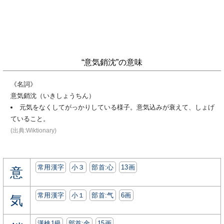
“意気銷沈”の意味
《名詞》
意気銷沈（いきしょうちん）
元気をなくしてがっかりしている様子。意気込みが衰えて、しょげ
ていること。
(出典:Wiktionary)
常用漢字
小３
部首:⼼
13画
意
常用漢字
小１
部首:⽓
6画
気
漢検1級
部首:⾦
15画