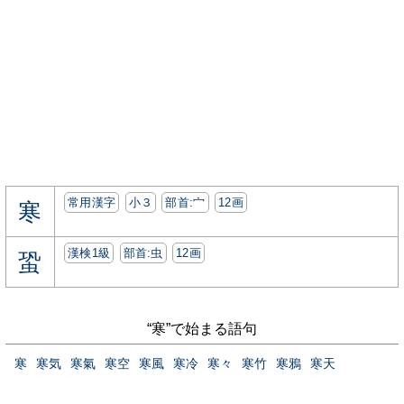
常用漢字
小３
部首:⼧
12画
寒
漢検1級
部首:⾍
12画
蛩
“寒”で始まる語句
寒
寒気
寒氣
寒空
寒風
寒冷
寒々
寒竹
寒鴉
寒天