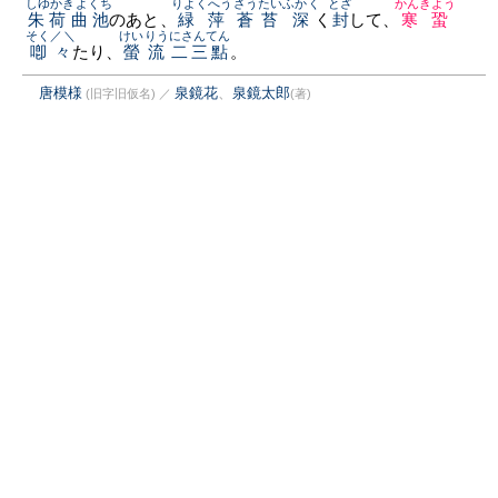
しゆかきよくち
りよくへう
さうたい
ふかく
とざ
かんきよう
朱荷曲池
のあと、
緑萍
蒼苔
深
く
封
して、
寒蛩
そく／＼
けいりう
にさんてん
喞々
たり、
螢流
二三點
。
唐模様
泉鏡花
、
泉鏡太郎
(旧字旧仮名)
／
(著)