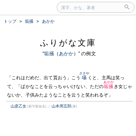
トップ
>
垢掻
>
あかか
ふりがな文庫
“
垢掻
（
あかか
）” の例文
ささや
「これはだめだ、出て貰おう」こう
囁
くと、主馬は笑っ
あかか
て、「ばかなことを云っちゃいけない、ただの
垢掻
き女じゃ
ないか、子供みたようなことを云うと笑われるぞ」
山彦乙女
山本周五郎
(新字新仮名)
／
(著)