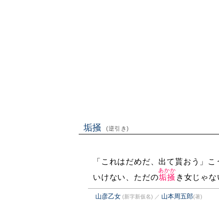
垢掻
(逆引き)
「これはだめだ、出て貰おう」こ
あかか
いけない、ただの
垢掻
き女じゃな
山彦乙女
山本周五郎
(新字新仮名)
／
(著)