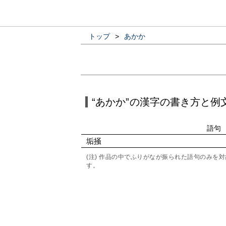
トップ
>
あかか
“あかか”の漢字の書き方と例
語句
垢掻
(注) 作品の中でふりがなが振られた語句のみ
す。