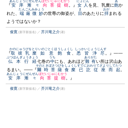
あんじょうにぜんぜん
ぼだいじゅにむかう
にょにん
あ
『
安庠漸々
向菩提樹
。』
女人
を見、乳糜に
飽
か
たんごんみみょう
ま
おが
れた、
端厳微妙
の世尊の御姿が、
目
のあたりに
拝
まれる
ようではないか？
俊寛
芥川竜之介
(新字新仮名)
／
(著)
かのにゅうびをとり
いのごとくほうしょくし
しっかいじょうじんす
『
取彼乳糜
如意飽食
、
悉皆浄尽
。』——
ぶつほんぎょうきょう
うち
ありがた
仏本行経
七巻の
中
にも、あれほど
難有
い所は沢山あ
そのときぼさつびをしょくし
すでにおわりてざよりしてたつ
るまい。——『
爾時菩薩食糜
已訖従座而起
。
あんじょうにぜんぜん
ぼだいじゅにむかう
安庠漸々
向菩提樹
。』
俊寛
芥川竜之介
(新字新仮名)
／
(著)