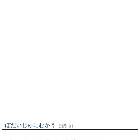
ぼだいじゅにむかう
(逆引き)