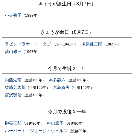
きょうが誕生日（8月7日）
小寺菊子
（1883年）
きょうが命日（8月7日）
ラビンドラナート・タゴール
塚原健二郎
（1941年）
（1965年）
菱山修三
（1967年）
今月で生誕Ｘ十年
内藤湖南
本多静六
（生誕160年）
（生誕160年）
柴崎芳太郎
宮島資夫
（生誕150年）
（生誕140年）
宮沢賢治
（生誕130年）
今月で没後Ｘ十年
榊亮三郎
村山籌子
（没後80年）
（没後80年）
ハーバート・ジョージ・ウェルズ
（没後80年）