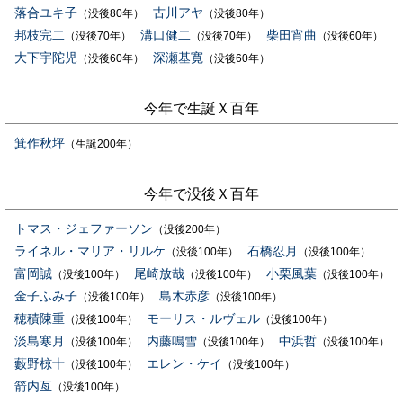
落合ユキ子
古川アヤ
（没後80年）
（没後80年）
邦枝完二
溝口健二
柴田宵曲
（没後70年）
（没後70年）
（没後60年）
大下宇陀児
深瀬基寛
（没後60年）
（没後60年）
今年で生誕Ｘ百年
箕作秋坪
（生誕200年）
今年で没後Ｘ百年
トマス・ジェファーソン
（没後200年）
ライネル・マリア・リルケ
石橋忍月
（没後100年）
（没後100年）
富岡誠
尾崎放哉
小栗風葉
（没後100年）
（没後100年）
（没後100年）
金子ふみ子
島木赤彦
（没後100年）
（没後100年）
穂積陳重
モーリス・ルヴェル
（没後100年）
（没後100年）
淡島寒月
内藤鳴雪
中浜哲
（没後100年）
（没後100年）
（没後100年）
藪野椋十
エレン・ケイ
（没後100年）
（没後100年）
箭内亙
（没後100年）