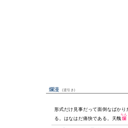
爛漫
(逆引き)
形式だけ見事だって面倒なばかり
らん
る。はなはだ痛快である。天醜
爛