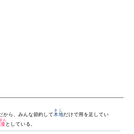
きじ
だから、みんな節約して
木地
だけで用を足してい
まん
漫
としている。