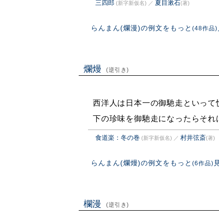
三四郎
夏目漱石
(新字新仮名)
／
(著)
らんまん(爛漫)の例文をもっと
(48作品)
爛熳
(逆引き)
西洋人は日本一の御馳走といって
下の珍味を御馳走になったらそれ
食道楽：冬の巻
村井弦斎
(新字新仮名)
／
(著)
らんまん(爛熳)の例文をもっと
(6作品)
欄漫
(逆引き)