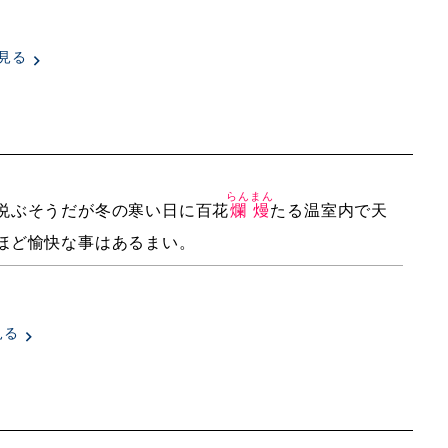
見る
らんまん
悦ぶそうだが冬の寒い日に百花
爛熳
たる温室内で天
ほど愉快な事はあるまい。
見る