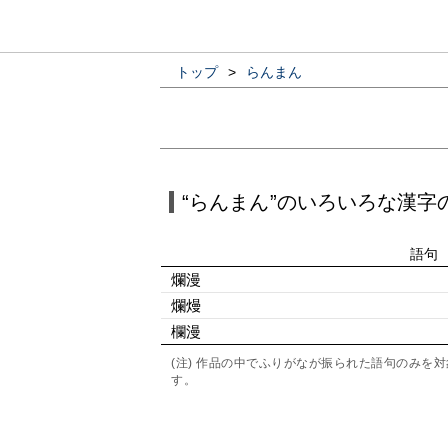
トップ
>
らんまん
“らんまん”のいろいろな漢字
語句
爛漫
爛熳
欄漫
(注) 作品の中でふりがなが振られた語句のみ
す。