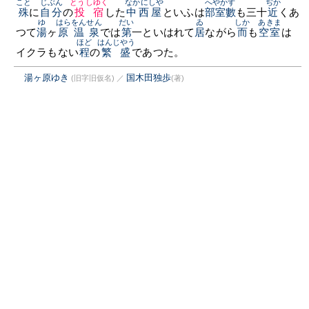
こと
じぶん
とうしゆく
なかにしや
へやかず
ぢか
殊
に
自分
の
投宿
した
中西屋
といふは
部室數
も三十
近
くあ
ゆ
はら
をんせん
だい
ゐ
しか
あきま
つて
湯
ヶ
原
温泉
では
第
一といはれて
居
ながら
而
も
空室
は
ほど
はんじやう
イクラもない
程
の
繁盛
であつた。
湯ヶ原ゆき
国木田独歩
(旧字旧仮名)
／
(著)