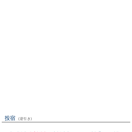
投宿
(逆引き)