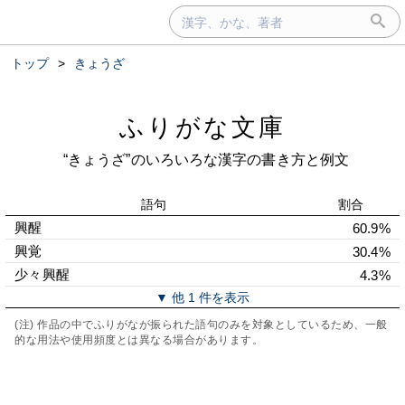
トップ
>
きょうざ
ふりがな文庫
“きょうざ”のいろいろな漢字の書き方と例文
語句
割合
興醒
60.9%
興覚
30.4%
少々興醒
4.3%
▼ 他 1 件を表示
(注) 作品の中でふりがなが振られた語句のみを対象としているため、一般
的な用法や使用頻度とは異なる場合があります。