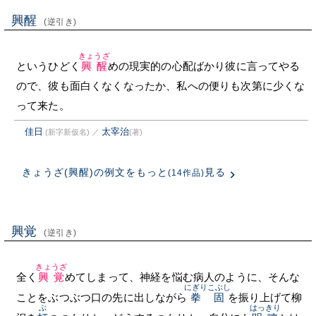
興醒
(逆引き)
きょうざ
というひどく
興醒
めの現実的の心配ばかり彼に言ってやる
ので、彼も面白くなくなったか、私への便りも次第に少くな
って来た。
佳日
太宰治
(新字新仮名)
／
(著)
きょうざ(興醒)の例文をもっと
見る
(14作品)
興覚
(逆引き)
きょうざ
全く
興覚
めてしまって、神経を悩む病人のように、そんな
にぎりこぶし
ことをぶつぶつ口の先に出しながら
拳固
を振り上げて柳
ぶ
はっきり