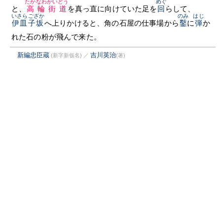
たかなわかいどう
めぐ
と、
高輪街道
を真っ直に向けていた足を
回
らして、
いさらござか
のみ
はじ
伊皿子坂
へ上りかけると、角の石屋の仕事場から
鑿
に
弾
か
れた石の粉が飛んで来た。
新編忠臣蔵
吉川英治
(新字新仮名)
／
(著)