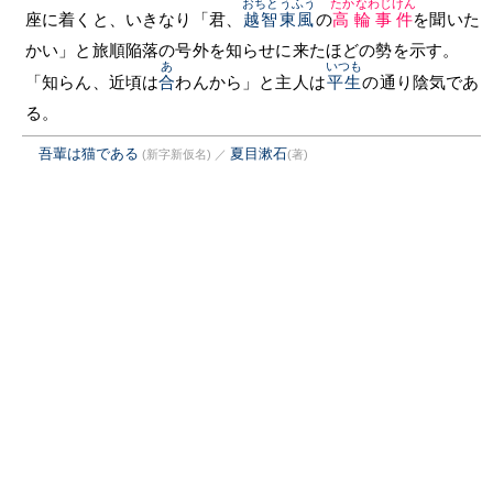
おちとうふう
たかなわじけん
座に着くと、いきなり「君、
越智東風
の
高輪事件
を聞いた
かい」と旅順陥落の号外を知らせに来たほどの勢を示す。
あ
いつも
「知らん、近頃は
合
わんから」と主人は
平生
の通り陰気であ
る。
吾輩は猫である
夏目漱石
(新字新仮名)
／
(著)